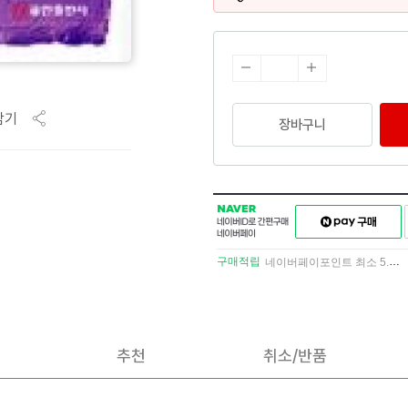
담기
장바구니
NAVER
네이버페이
네이버
구매하기
ID로
간편구매
구매적립
네이버페이포인트 최소 5.5% 적립
네이버페이
추천
취소/반품