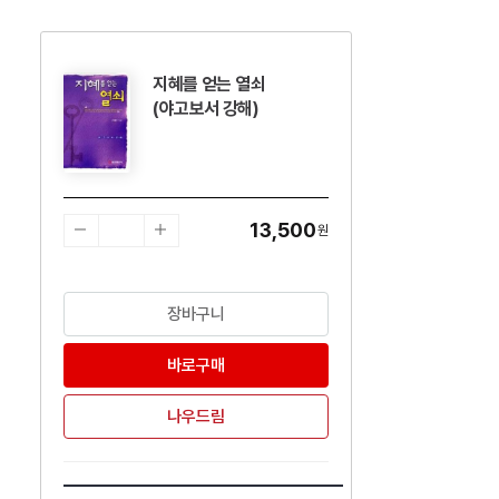
지혜를 얻는 열쇠
수량감소
수량증가
(야고보서 강해)
13,500
원
장바구니
바로구매
나우드림