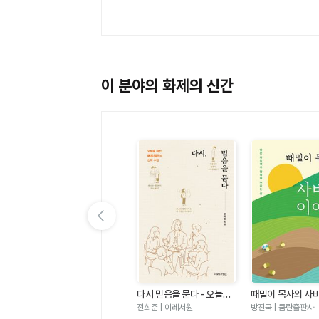
이 분야의 화제의 신간
이전 슬라이드 보기
우
마음밭 기경자 - 거친 마음
다시 믿음을 묻다 - 오늘을
때밀이 목사의 사
짜
이 선한 마음이 되기까지
위한 에드워즈의 신학 수업
기
한성열 | 규장
전희준 | 이레서원
방진국 | 쿰란출판사