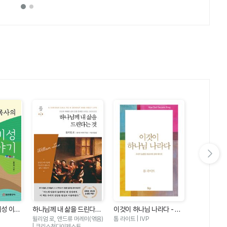
다음 슬라이드 보기
비성 이야
하나님께 내 삶을 드린다는
이것이 하나님 나라다 - 우
마음밭 기경자
것 - 기도와 예배를 넘어 인
리가 놓쳤던 복음서의 진짜
이 선한 마
윌리엄 로, 앤드류 머레이(엮음)
톰 라이트 | IVP
한성열 | 규장
생 전체를 드리는 그리스도
메시지
| 크리스천다이제스트