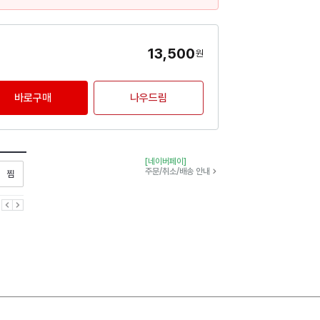
13,500
원
바로구매
나우드림
[네이버페이]
찜하기
주문/취소/배송 안내
이전
다음