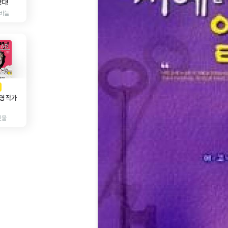
다!
바늘
AD
광고
영 작가
인물