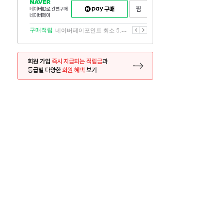
NAVER
네이버페이
찜하기
네이버
구매하기
ID로
간편구매
이전
다음
구매적립
네이버페이포인트 최소 5.5% 적립
네이버페이
회원 가입
즉시 지급되는 적립금
과
등급별 다양한
회원 혜택
보기
등록 페이지로 이동
사은품
사은품
달의 리뷰왕
신규가입시 최대 
26.01.01 ~ 2026.12.31
2025.12.31 ~ 2