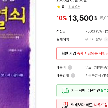
2008년 05월 30일
0
리뷰 0개
13,500
10%
원
15,0
750원
(5% 적
적립금
무이자 할부
결제혜택
혜택 표시/숨기기
회원 가입
즉시 지급되는 적립
무료
(해외배송의
배송비
서울특별시 강남
배송안내
안내 열기
안내 열기
지금 택배 주문하면
8/1
택배보다 빠른,
나우드림