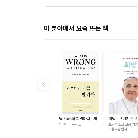
이 분야에서 요즘 뜨는 책
이전 슬라이드 보기
있
가자 가자 건너가자 - 아바
팀 켈러 죄를 말하다 - 세상
희망 - 프란치스코
노
타명상 × 아미타명상
모든 문제 이면의 핵심
서전
월호 | 민족사
팀 켈러 | 두란노
프란치스코 교황,카를로
가톨릭출판사