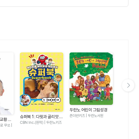
다음 슬라이드 보기
두란노 어린이 그림성경
두란노 어린
존더반키즈 | 두란노서원
슈퍼북 1 : 다윗과 골리앗 편
칼 라퍼튼 | 
 교황 자
- 어린이를 위한 성경 어드
CBN Inc.(원작) | 두란노키즈
 무쏘 |
벤처