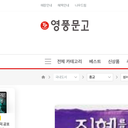
매장안내
혜택안내
나우드림
전체 카테고리
베스트
신상품
국내도서
종교
성서
수량감소
수량증가
메인으로 이동
AD
광고
믹 공포