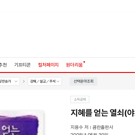
추천
기프티콘
컬처페이지
원더리움
선택분야조회
/찬송가
강해／설교／주석
소득공제
지혜를 얻는 열쇠(야
지용수 저
쿰란출판사