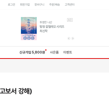
로그인
회원가입
장바구니
주문/배송
고객센터
AD
AD
유럽 도시 기행3
투명한 나선
풍성한 서사와 인문학적
탐정 갈릴레오 시리즈
통찰!
최신작
광고
광고
광고
광고
광고
이전 슬라이드 보기
다음 슬라이드 보기
신규가입 5,800원
사은품
이벤트
고보서 강해)