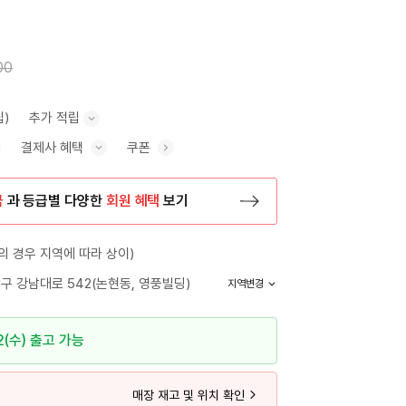
00
립)
추가 적립
결제사 혜택
쿠폰
추가 적립 안내 표시/숨기기
혜택 표시/숨기기
금
과 등급별 다양한
회원 혜택
보기
등록 페이지로 이동
 경우 지역에 따라 상이)
구 강남대로 542(논현동, 영풍빌딩)
지역변경
2(수) 출고 가능
매장 재고 및 위치 확인