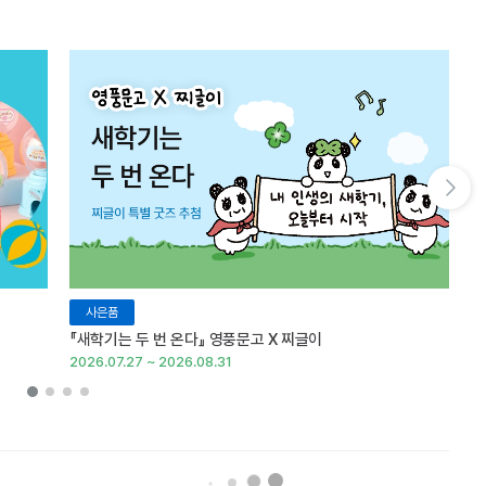
다음 슬라이드 보기
사은품
『새학기는 두 번 온다』 영풍문고 X 찌글이
이
2026.07.27 ~ 2026.08.31
20