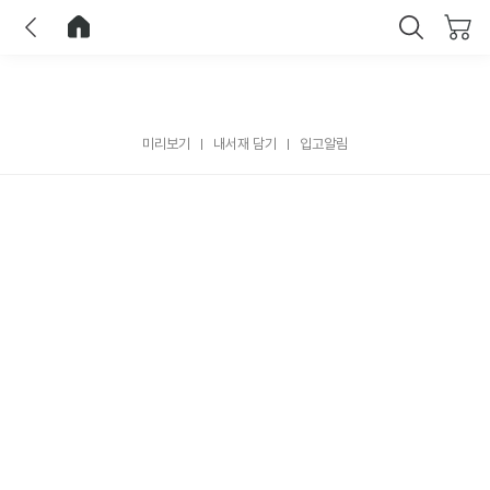
이전
홈으로 이동
닫기
미리보기
내서재 담기
입고알림