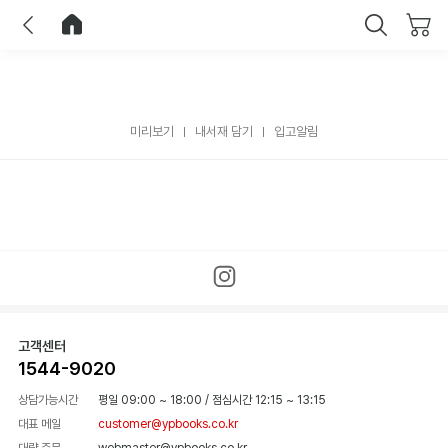
이전
홈으로 이동
닫기
미리보기
내서재 담기
입고알림
고객센터
1544-9020
상담가능시간
평일 09:00 ~ 18:00
/
점심시간 12:15 ~ 13:15
대표 메일
customer@ypbooks.co.kr
대량 주문
webmaster@ypbooks.co.kr