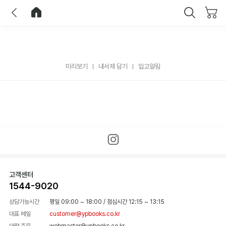
이전
홈으로 이동
닫기
미리보기
내서재 담기
입고알림
고객센터
1544-9020
상담가능시간
평일 09:00 ~ 18:00
/
점심시간 12:15 ~ 13:15
대표 메일
customer@ypbooks.co.kr
대량 주문
webmaster@ypbooks.co.kr