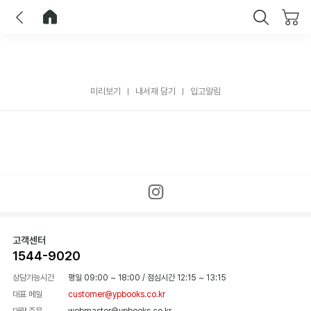
이전
홈으로 이동
닫기
미리보기
내서재 담기
입고알림
고객센터
1544-9020
상담가능시간
평일 09:00 ~ 18:00
/
점심시간 12:15 ~ 13:15
대표 메일
customer@ypbooks.co.kr
대량 주문
webmaster@ypbooks.co.kr