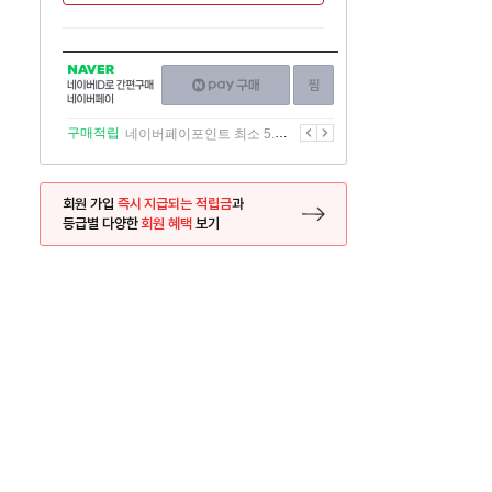
NAVER
네이버페이
찜하기
네이버
구매하기
ID로
간편구매
이전
다음
구매적립
네이버페이포인트 최소 5.5% 적립
네이버페이
회원 가입
즉시 지급되는 적립금
과
등급별 다양한
회원 혜택
보기
등록 페이지로 이동
사은품
사은품
달의 리뷰왕
신규가입시 최대 
26.01.01 ~ 2026.12.31
2025.12.31 ~ 2