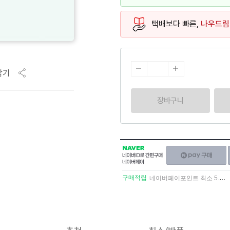
택배보다 빠른,
나우드림
담기
장바구니
NAVER
네이버페이
네이버
구매하기
ID로
간편구매
구매적립
네이버페이포인트 최소 5.5% 적립
네이버페이