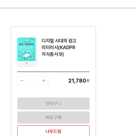
디지털 시대의 광고
수량감소
수량증가
리터러시(KADPR
지식총서 9)
21,780
원
장바구니
바로구매
나우드림