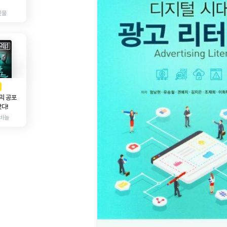
인물
AD
광고
믹 공포
다!
바늘