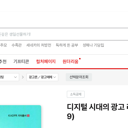
검색
 추모
수족관
세네카의 처방전
독하게 돈 공부
성해나 기담집
추천
기프티콘
컬처페이지
원더리움
선택분야조회
케팅
광고론／광고매체
소득공제
디지털 시대의 광고
9)