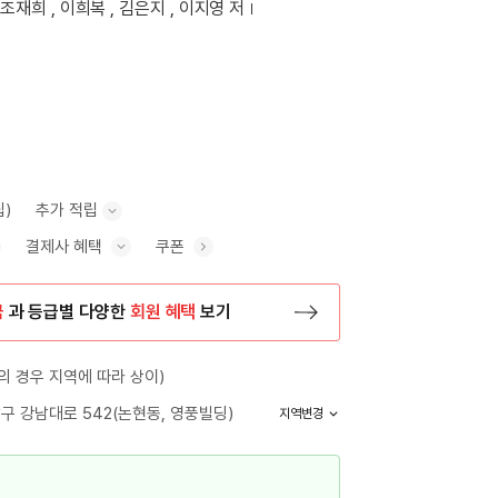
 조재희 , 이희복 , 김은지 , 이지영 저
립)
추가 적립
결제사 혜택
쿠폰
추가 적립 안내 표시/숨기기
혜택 표시/숨기기
금
과 등급별 다양한
회원 혜택
보기
등록 페이지로 이동
 경우 지역에 따라 상이)
구 강남대로 542(논현동, 영풍빌딩)
지역변경