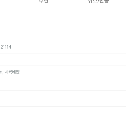
추천
취소/반품
821114
mm, 사륙배판)