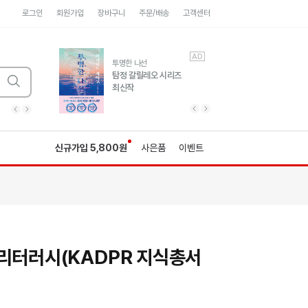
로그인
회원가입
장바구니
주문/배송
고객센터
AD
AD
유럽 도시 기행3
투명한 나선
풍성한 서사와 인문학적
탐정 갈릴레오 시리즈
통찰!
최신작
광고
광고
광고
광고
광고
히가시노게이고 추모
수족관
세네카의 처방전
독하게 돈 공부
성해나 기담집
이전 슬라이드 보기
다음 슬라이드 보기
이전
다음
신규가입 5,800원
사은품
이벤트
 리터러시(KADPR 지식총서