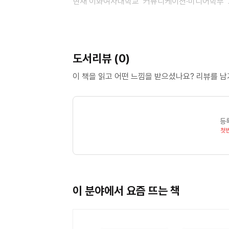
현재 이화여자대학교 ‘커뮤니케이션·미디어학부’ 교
있다. 미국 텍사스대학교(The Univ. of Texas 
취득했다. 유학 전에는 (주)제일기획에서 다년간 
University Chicago)에서 디지털/인터랙티브 광고(
도서리뷰 (0)
한국헬스커뮤니케이션학회, 한국광고학회, 한국광
있다. 병원 마케팅과 브랜딩, 헬스케어 서비스 혁
이 책을 읽고 어떤 느낌을 받으셨나요? 리뷰를 
및 광고심리학이 주요 연구 및 교육 분야다.
권예지
등
출간작으로 『광고 리터러시』 등이 있다.
첫
이 분야에서 요즘 뜨는 책