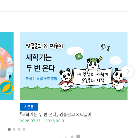
다음 슬라이드 보기
사은품
『새학기는 두 번 온다』 영풍문고 X 찌글이
이
2026.07.27 ~ 2026.08.31
20