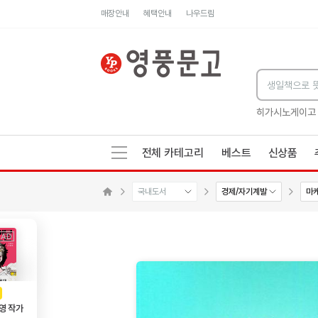
매장안내
혜택안내
나우드림
세네카의 처방전
독하게 돈 공부
성해나 기담집
히가시노게이고
전체 카테고리
베스트
신상품
국내도서
경제/자기계발
마
수량감소
수량증가
메인으로 이동
AD
광고
영 작가