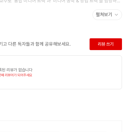
수로 ‘융합 미디어 트랙’과 ‘미디어 공학 & 창업 트랙’을 담당하고
at Austin)에서 광고학(Advertising) 전공으로 석사 및 박사학위를
펼쳐보기
미디어/광고 실무를 담당했으며 학위 취득 후 로욜라대학교(Loyola
Digital/Interactive Advertising) 담당 교수로 재직했다.
고홍보학회, 한국PR학회에서 연구이사 및 기획이사로 봉사하고
신, 뉴미디어 기술을 활용한 광고PR 전략, 디지털사이니지, 소비자
남기고 다른 독자들과 함께 공유해보세요.
리뷰 쓰기
록된 리뷰가 없습니다
번째 리뷰어가 되어주세요