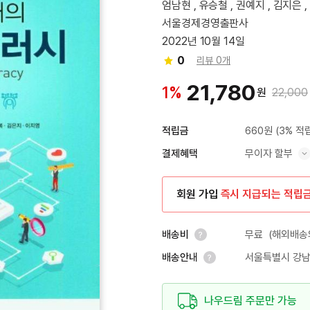
엄남현 , 유승철 , 권예지 , 김지은 ,
서울경제경영출판사
2022년 10월 14일
0
리뷰 0개
21,780
1%
원
22,000
660원
(3% 적
적립금
무이자 할부
결제혜택
혜택 표시/숨기기
회원 가입
즉시 지급되는 적립
무료
(해외배송의
배송비
서울특별시 강남
배송안내
안내 열기
안내 열기
나우드림 주문만 가능