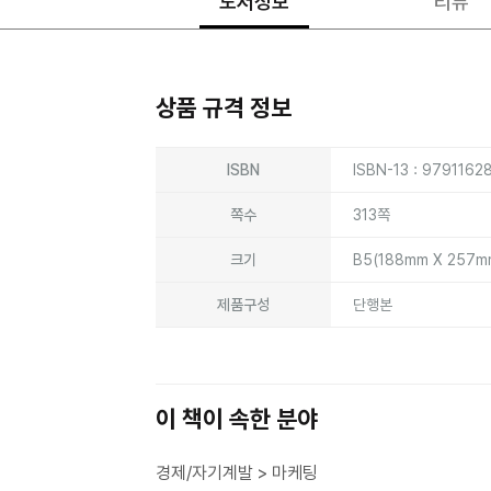
도서정보
리뷰
상품 규격 정보
상품상세정보
ISBN
ISBN-13 : 9791162
쪽수
313쪽
크기
B5(188mm X 257
제품구성
단행본
이 책이 속한 분야
경제/자기계발 > 마케팅