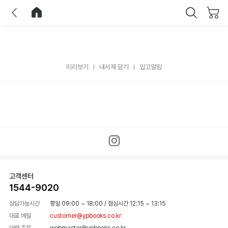
이전
홈으로 이동
닫기
미리보기
내서재 담기
입고알림
고객센터
1544-9020
상담가능시간
평일 09:00 ~ 18:00
/
점심시간 12:15 ~ 13:15
대표 메일
customer@ypbooks.co.kr
대량 주문
webmaster@ypbooks.co.kr