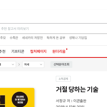
검색
 추모
수족관
세네카의 처방전
독하게 돈 공부
성해나 기담집
추천
기프티콘
컬처페이지
원더리움
선택분야조회
세
처세
소득공제
거절 당하는 기술
서정규 저
이콘출판