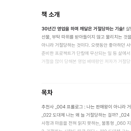
책 소개
30년간 영업을 하며 깨달은 거절당하는 기술!
살면서 누구나 겪는 것이 거절이다. 거절이란 상대방의 요구, 제안,
선물, 부탁 따위를 받아들이지 않고 물리치는 것을
아니라 거절당하는 것이다. 오랫동안 좋아하던 사
준비한 프로젝트가 단칼에 무산되는 일 등 삶에서 거절당하는 경우는 다
거절을 많이 당해본 영업 베테랑인 저자가 거절당
거절에 대한 노련한 안목을 길러왔다. 그는 거절
다가 중요하다고 말한다. 상대방과 자신, 양측을 
유형과 거절하는 유형을 짚어가며 당신에게 필요
목차
추천사 _004 프롤로그 : 나는 판매왕이 아니라 거절
_022 도대체 나는 왜 늘 거절당하는 걸까? _02
사정과 마음을 전혀 읽지 못하는, 불통형 _060 지식과 