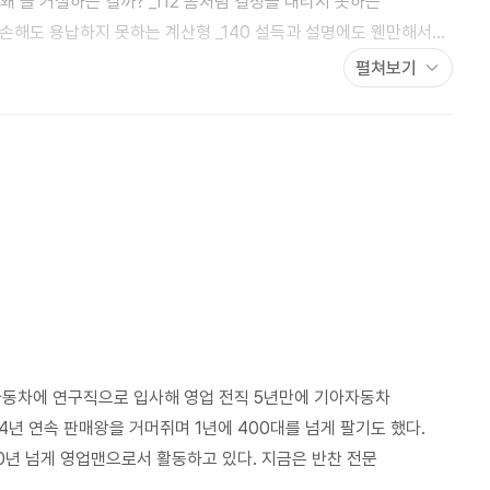
는 왜 늘 거절하는 걸까? _112 좀처럼 결정을 내리지 못하는
의 손해도 용납하지 못하는 계산형 _140 설득과 설명에도 웬만해서는
펼쳐보기
성공과 성장을 가져오는 거절의 발전적 개념 _224 에필로그 :
자동차에 연구직으로 입사해 영업 전직 5년만에 기아자동차
4년 연속 판매왕을 거머쥐며 1년에 400대를 넘게 팔기도 했다.
0년 넘게 영업맨으로서 활동하고 있다. 지금은 반찬 전문