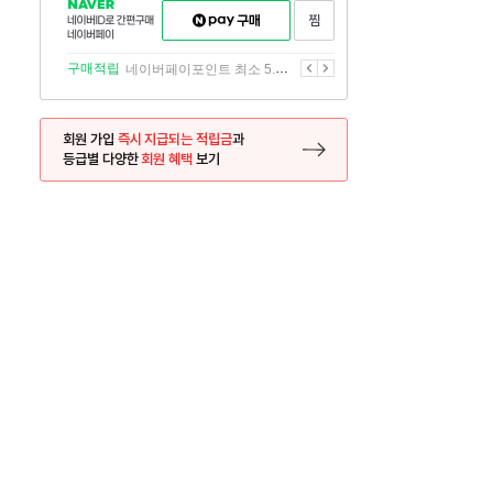
NAVER
네이버페이
찜하기
네이버
구매하기
ID로
간편구매
이전
다음
구매적립
네이버페이포인트 최소 5.5% 적립
네이버페이
회원 가입
즉시 지급되는 적립금
과
등급별 다양한
회원 혜택
보기
등록 페이지로 이동
사은품
사은품
달의 리뷰왕
신규가입시 최대 
26.01.01 ~ 2026.12.31
2025.12.31 ~ 2