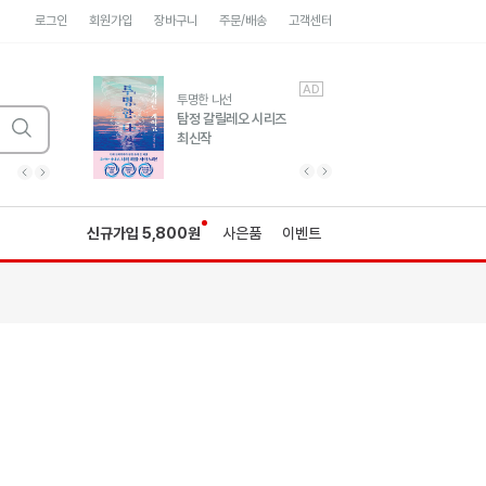
로그인
회원가입
장바구니
주문/배송
고객센터
AD
AD
유럽 도시 기행3
투명한 나선
풍성한 서사와 인문학적
탐정 갈릴레오 시리즈
통찰!
최신작
광고
광고
광고
광고
광고
히가시노게이고 추모
수족관
세네카의 처방전
독하게 돈 공부
성해나 기담집
이전 슬라이드 보기
다음 슬라이드 보기
이전
다음
신규가입 5,800원
사은품
이벤트