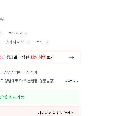
00
립)
추가 적립
결제사 혜택
쿠폰
추가 적립 안내 표시/숨기기
혜택 표시/숨기기
금
과 등급별 다양한
회원 혜택
보기
등록 페이지로 이동
 경우 지역에 따라 상이)
구 강남대로 542(논현동, 영풍빌딩)
지역변경
3(목) 출고 가능
매장 재고 및 위치 확인