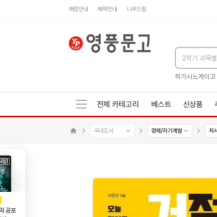
매장안내
혜택안내
나우드림
세네카의 처방전
독하게 돈 공부
성해나 기담집
히가시노게이고
전체 카테고리
베스트
신상품
국내도서
경제/자기계발
처
수량감소
수량증가
메인으로 이동
AD
광고
믹 공포