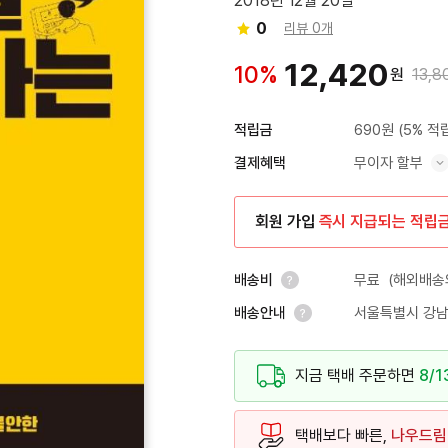
2018년 12월 20일
0
리뷰 0개
12,420
10%
원
13,8
690원
(5% 적
적립금
무이자 할부
결제혜택
혜택 표시/숨기기
회원 가입
즉시 지급되는 적립
무료
(해외배송의
배송비
서울특별시 강남
배송안내
안내 열기
안내 열기
지금 택배 주문하면
8/1
택배보다 빠른,
나우드림