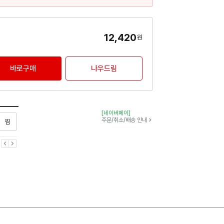
12,420
원
바로구매
나우드림
[네이버페이]
찜하기
주문/취소/배송 안내
이전
다음