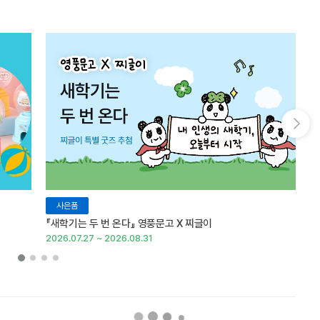
다음 슬라이드 보기
사은품
『새학기는 두 번 온다』 영풍문고 X 찌글이
이
2026.07.27 ~ 2026.08.31
20