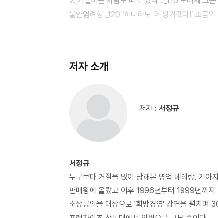
2. 거절하는 사람도 따로 있다 : _110 도대체 그
불안염려형 _120 ‘하나라도 더 챙기겠다!’ 조금
믿지 않는 의심형 _162 Chapter 3. 어떻게 거절을 잘 당할 것인가 : _182 3차원 접근법의 힘 _184 고객을 친구로
만드는 절대공식 _199 영업자의 자존감 수업 _210 
오늘도 고개 숙인 당신에게 _236
저자 소개
저자 :
서정규
서정규
누구보다 거절을 많이 당해본 영업 베테랑. 기아
판매왕에 올랐고 이후 1996년부터 1999년까지 
소상공인을 대상으로 '희망경영' 강연을 펼치며 3
프랜차이즈 장독대에서 임원으로 근무 중이다.