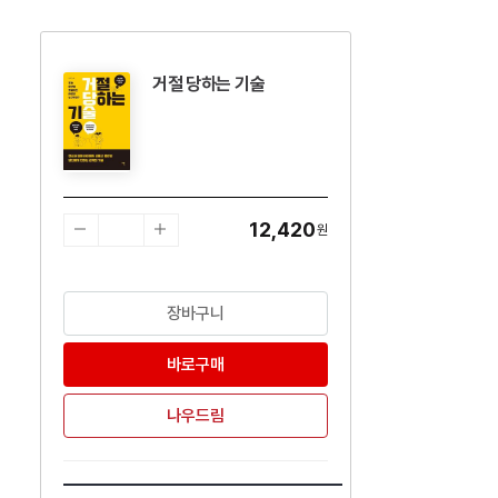
거절 당하는 기술
수량감소
수량증가
12,420
원
장바구니
바로구매
나우드림