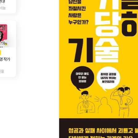
다!
바늘
AD
광고
영 작가
인물