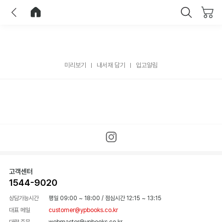
이전
홈으로 이동
닫기
미리보기
내서재 담기
입고알림
고객센터
1544-9020
상담가능시간
평일 09:00 ~ 18:00
/
점심시간 12:15 ~ 13:15
대표 메일
customer@ypbooks.co.kr
대량 주문
webmaster@ypbooks.co.kr