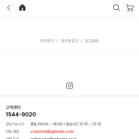
이전
홈으로 이동
닫기
미리보기
내서재 담기
입고알림
고객센터
1544-9020
상담가능시간
평일 09:00 ~ 18:00
/
점심시간 12:15 ~ 13:15
대표 메일
customer@ypbooks.co.kr
대량 주문
webmaster@ypbooks.co.kr