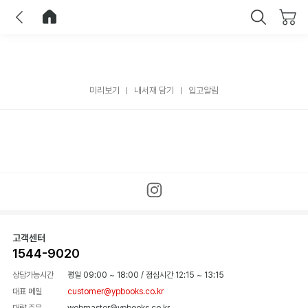
이전
홈으로 이동
닫기
미리보기
내서재 담기
입고알림
고객센터
1544-9020
상담가능시간
평일 09:00 ~ 18:00
/
점심시간 12:15 ~ 13:15
대표 메일
customer@ypbooks.co.kr
대량 주문
webmaster@ypbooks.co.kr