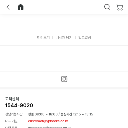
이전
홈으로 이동
닫기
미리보기
내서재 담기
입고알림
고객센터
1544-9020
상담가능시간
평일 09:00 ~ 18:00
/
점심시간 12:15 ~ 13:15
대표 메일
customer@ypbooks.co.kr
대량 주문
webmaster@ypbooks.co.kr