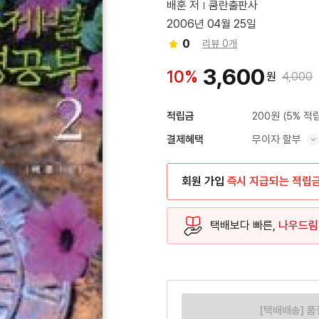
배훈 저
쿰란출판사
2006년 04월 25일
0
리뷰 0개
3,600
10%
원
4,000
200원
(5% 적
적립금
무이자 할부
결제혜택
혜택 표시/숨기기
회원 가입
즉시 지급되는 적립
택배보다 빠른,
나우드림
[택배배송] 품