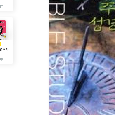
감촉
AD
광고
영 작가
인물