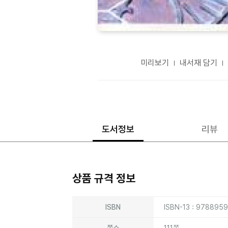
미리보기
내서재 담기
도서정보
리뷰
상품 규격 정보
상품상세정보
ISBN
ISBN-13 : 978895
쪽수
111쪽