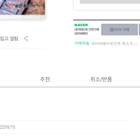
NAVER
네이버페이
네이버
구매하기
ID로
입고 알림
간편구매
구매적립
네이버페이포인트 최소 5.5% 적립
네이버페이
추천
취소/반품
9221875