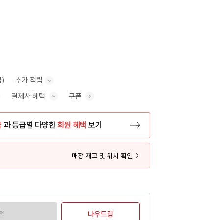
립)
추가 적립
결제사 혜택
쿠폰
추가 적립 안내 표시/숨기기
혜택 표시/숨기기
금
과 등급별 다양한
회원 혜택
보기
등록 페이지로 이동
매장 재고 및 위치 확인
절
나우드림