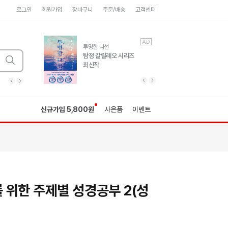
로그인
회원가입
장바구니
주문/배송
고객센터
AD
AD
유럽 도시 기행3
투명한 나선
풍성한 서사와 인문학적
탐정 갈릴레오 시리즈
통찰!
최신작
광고
광고
광고
광고
광고
히가시노게이고 추모
수족관
세네카의 처방전
독하게 돈 공부
성해나 기담집
이전 슬라이드 보기
다음 슬라이드 보기
이전
다음
신규가입 5,800원
사은품
이벤트
 위한 주제별 성경공부 2(성