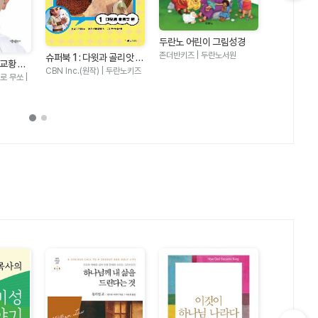
다음 슬라이드 보기
두란노 어린이 그림성경
두란노 어린
존더반키즈 | 두란노서원
슈퍼북 1 : 다윗과 골리앗 편
칼 라퍼튼 | 
 교황 자
- 어린이를 위한 성경 어드
CBN Inc.(원작) | 두란노키즈
 무쏘 |
벤처