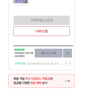
[택배배송] 품절
나우드림
NAVER
네이버페이
찜하기
네이버
구매하기
ID로
간편구매
이전
다음
구매적립
네이버페이포인트 최소 5.5% 적립
네이버페이
회원 가입
즉시 지급되는 적립금
과
등급별 다양한
회원 혜택
보기
등록 페이지로 이동