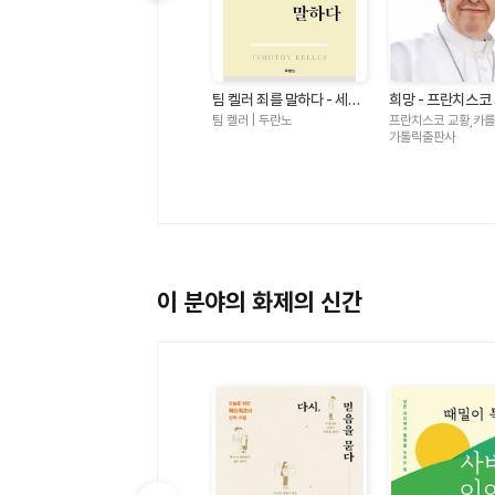
이전 슬라이드 보기
있
가자 가자 건너가자 - 아바
팀 켈러 죄를 말하다 - 세상
희망 - 프란치스코
노
타명상 × 아미타명상
모든 문제 이면의 핵심
서전
월호 | 민족사
팀 켈러 | 두란노
프란치스코 교황,카를로
가톨릭출판사
이 분야의 화제의 신간