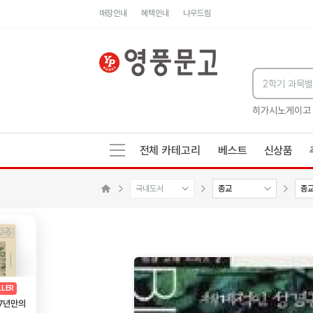
매장안내
혜택안내
나우드림
세네카의 처방전
독하게 돈 공부
성해나 기담집
히가시노게이고
전체 카테고리
베스트
신상품
국내도서
종교
종
메인으로 이동
AD
광고
LLER
 7년만의