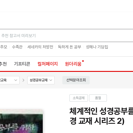
검색
 추모
수족관
세네카의 처방전
독하게 돈 공부
성해나 기담집
추천
기프티콘
컬처페이지
원더리움
선택분야조회
교교육
성경공부교재
소득공제
품절
체계적인 성경공부를
경 교재 시리즈 2)