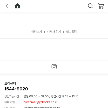
이전
홈으로 이동
닫기
미리보기
내서재 담기
입고알림
고객센터
1544-9020
상담가능시간
평일 09:00 ~ 18:00
/
점심시간 12:15 ~ 13:15
대표 메일
customer@ypbooks.co.kr
대량 주문
webmaster@ypbooks.co.kr