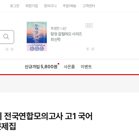
로그인
회원가입
장바구니
주문/배송
고객센터
AD
AD
유럽 도시 기행3
투명한 나선
풍성한 서사와 인문학적
탐정 갈릴레오 시리즈
통찰!
최신작
광고
광고
광고
광고
광고
히가시노게이고 추모
수족관
세네카의 처방전
독하게 돈 공부
성해나 기담집
이전 슬라이드 보기
다음 슬라이드 보기
이전
다음
신규가입 5,800원
사은품
이벤트
토리 전국연합모의고사 고1 국어
문제집