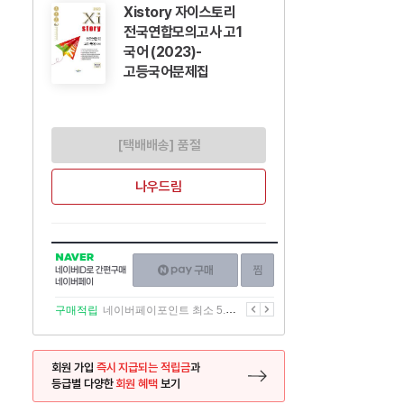
Xistory 자이스토리
전국연합모의고사 고1
국어 (2023)-
고등국어문제집
[택배배송] 품절
나우드림
NAVER
네이버페이
찜하기
네이버
구매하기
ID로
간편구매
이전
다음
구매적립
네이버페이포인트 최소 5.5% 적립
네이버페이
회원 가입
즉시 지급되는 적립금
과
등급별 다양한
회원 혜택
보기
등록 페이지로 이동