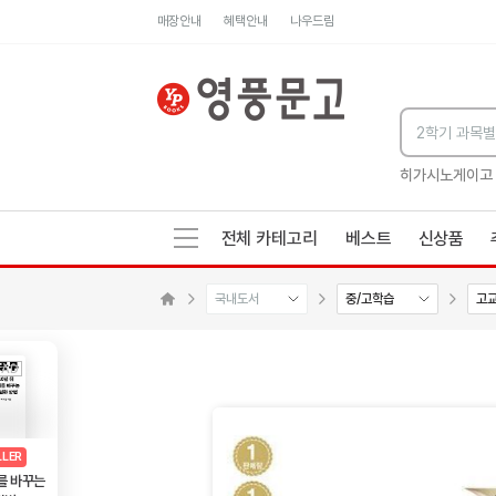
매장안내
혜택안내
나우드림
세네카의 처방전
독하게 돈 공부
성해나 기담집
히가시노게이고
전체 카테고리
베스트
신상품
국내도서
중/고학습
고
메인으로 이동
AD
광고
LLER
를 바꾸는