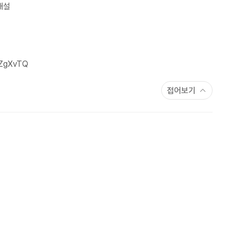
해설
gZgXvTQ
접어보기