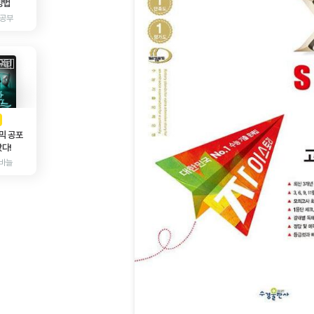
방법
 공부
AD
광고
믹 공포
다!
바늘