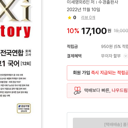
이세영외6인 저
수경출판사
2022년 11월 10일
0
리뷰 0개
17,100
10%
원
19,00
950원
(5% 적
적립금
무이자 할부
결제혜택
혜택 표시/숨기기
회원 가입
즉시 지급되는 적립
택배보다 빠른,
나우드림
[택배배송] 품