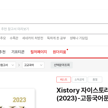
검색
 추모
수족관
세네카의 처방전
독하게 돈 공부
성해나 기담집
추천
기프티콘
컬처페이지
원더리움
선택분야조회
교참고서
고교국어
베스트
소득공제
품절
Xistory 자이스
(2023)-고등국어