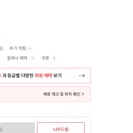
0
립)
추가 적립
결제사 혜택
쿠폰
추가 적립 안내 표시/숨기기
혜택 표시/숨기기
금
과 등급별 다양한
회원 혜택
보기
등록 페이지로 이동
매장 재고 및 위치 확인
절
나우드림