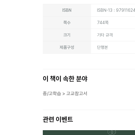
ISBN
ISBN-13 : 9791162
쪽수
744쪽
크기
기타 규격
제품구성
단행본
이 책이 속한 분야
중/고학습 > 고교참고서
관련 이벤트