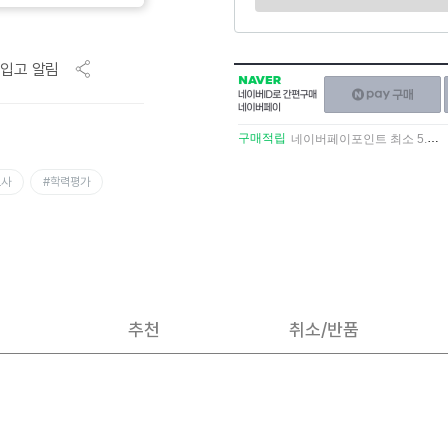
입고 알림
NAVER
네이버페이
네이버
구매하기
ID로
간편구매
구매적립
네이버페이포인트 최소 5.5% 적립
네이버페이
고사
#학력평가
추천
취소/반품