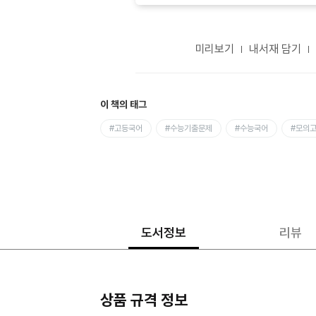
미리보기
내서재 담기
이 책의 태그
#고등국어
#수능기출문제
#수능국어
#모의
도서정보
리뷰
상품 규격 정보
상품상세정보