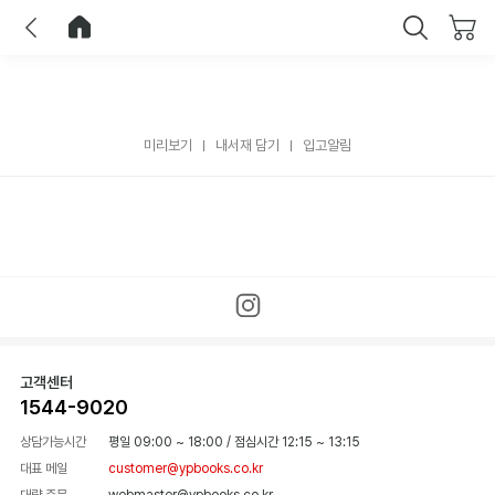
이전
홈으로 이동
닫기
미리보기
내서재 담기
입고알림
고객센터
1544-9020
상담가능시간
평일 09:00 ~ 18:00
/
점심시간 12:15 ~ 13:15
대표 메일
customer@ypbooks.co.kr
대량 주문
webmaster@ypbooks.co.kr