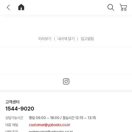
이전
홈으로 이동
닫기
미리보기
내서재 담기
입고알림
고객센터
1544-9020
상담가능시간
평일 09:00 ~ 18:00
/
점심시간 12:15 ~ 13:15
대표 메일
customer@ypbooks.co.kr
대량 주문
webmaster@ypbooks.co.kr