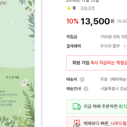
2018년 11월 15일
0
리뷰 0개
13,500
10%
원
15,0
750원
(5% 적
적립금
무이자 할부
결제혜택
혜택 표시/숨기기
회원 가입
즉시 지급되는 적립
무료
(해외배송의
배송비
서울특별시 강남
배송안내
안내 열기
안내 열기
지금 택배 주문하면
8/1
택배보다 빠른,
나우드림