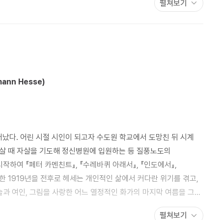
두자 216 • 내 자신 속의 신(神)을 찾아서 227 • 젊은이들에게
펼쳐보기
 • 고독한 영혼의 신앙 287 제 5 부 예술은 신과
• 예술의 이중성과 그 갈등 297 • 현실에서 탈출하는 예술가 303
• 좋은 시와 나쁜 시 310 • 좋은 음악이 우리에게 선사하는 것 318 ✽ 헤르만 헤세/작가 연보
ann Hesse)
어났다. 어린 시절 시인이 되고자 수도원 학교에서 도망친 뒤 시계
살 때 자살을 기도해 정신병원에 입원하는 등 질풍노도의
작하여 『페터 카멘친트』, 『수레바퀴 아래서』, 『인도에서』,
한 1919년을 전후로 헤세는 개인적인 삶에서 커다란 위기를 겪고,
술과 여인, 그림을 사랑한 어느 열정적인 화가의 마지막 여름을 그린
 시기를 대표하는 작품들이다. 헤세는 이 작품들과 더불어 소위
펼쳐보기
 그림과 인연을 맺은 것도 이 무렵이며, 이후 그림은 음악과 더불어