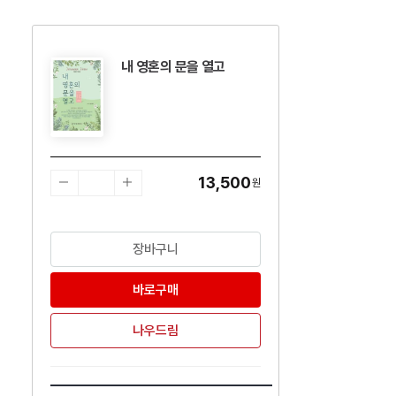
내 영혼의 문을 열고
수량감소
수량증가
13,500
원
장바구니
바로구매
나우드림