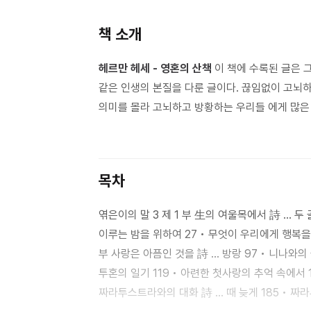
책 소개
헤르만 헤세 - 영혼의 산책
이 책에 수록된 글은 
같은 인생의 본질을 다룬 글이다. 끊임없이 고뇌하
의미를 몰라 고뇌하고 방황하는 우리들 에게 많은
목차
엮은이의 말 3 제 1 부 生의 여울목에서 詩 … 두 골짜기에서 7 • 작은 기쁨과 삶의 향기 9 • 生의 첫 모험 17 • 잠 못
이루는 밤을 위하여 27 • 무엇이 우리에게 행복을 주는
부 사랑은 아픔인 것을 詩 … 방랑 97 • 니나와의
투혼의 일기 119 • 아련한 첫사랑의 추억 속에서 157 
짜라투스트라와의 대화 詩 … 때 늦게 185 • 짜