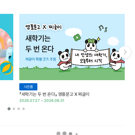
다음 슬라이드 보기
사은품
『새학기는 두 번 온다』 영풍문고 X 찌글이
이
2026.07.27 ~ 2026.08.31
20