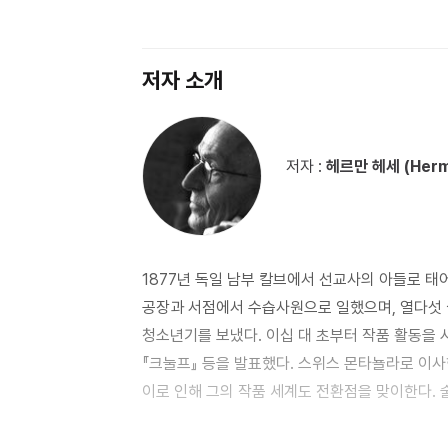
무엇을 할 것인가 204 • 젊은이들이여, 슬픔을 거
주는 나를 위한 편지 233 제 4 부 고독한 영혼을 위하여 詩 … 기도 251 • 어둠을 밝히는 신앙의 촛불 253 • 암흑
속에서 별빛을 기다리며 262 • 영혼(靈魂)이란 무엇인가 269
저자 소개
악마의 합작품인가 詩 … 어린천사의 죽음에 295 
저자 :
헤르만 헤세 (Herm
1877년 독일 남부 칼브에서 선교사의 아들로 태
공장과 서점에서 수습사원으로 일했으며, 열다섯 
청소년기를 보냈다. 이십 대 초부터 작품 활동을 시
『크눌프』 등을 발표했다. 스위스 몬타뇰라로 이사
이로 인해 그의 작품 세계도 전환점을 맞이한다. 
『클링조어의 마지막 여름』과『데미안』이 바로 이
‘내면으로 가는 길’을 추구하기 시작했다. 헤세가