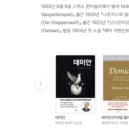
1962년 8월 9일 스위스 몬타뇰라에서 별세 194
헤세의 평생지기가 되었다. 그는 이어 『싯다르타』,
Glasperlenspiel)』 출간 1930년 『나르치스와 
유희』 등 전 세계 독자들을 매료하는 작품들을 발
(Der Steppenwolf)』 출간 1922년 『싯다르타
1962년 8월, 제2의 고향인 스위스의 몬타뇰라에
(Demian)』 발표 1904년 첫 소설 『페터 카멘친트(
이전 슬라이드 보기
밤의 공작새
헤르만 헤세 | 가나출판사
데미안
데미안(저녁달 클래
헤르만 헤세 | 다온길
헤르만 헤세 | 저녁달