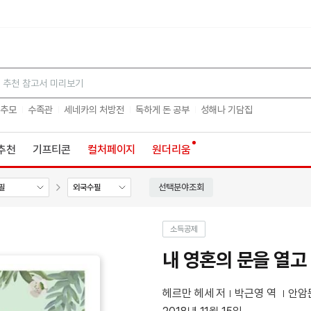
검색
 추모
수족관
세네카의 처방전
독하게 돈 공부
성해나 기담집
추천
기프티콘
컬처페이지
원더리움
선택분야조회
필
외국수필
소득공제
내 영혼의 문을 열고
헤르만 헤세 저
박근영 역
안암