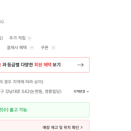
00
립)
추가 적립
결제사 혜택
쿠폰
추가 적립 안내 표시/숨기기
혜택 표시/숨기기
금
과 등급별 다양한
회원 혜택
보기
등록 페이지로 이동
 경우 지역에 따라 상이)
구 강남대로 542(논현동, 영풍빌딩)
지역변경
2(수) 출고 가능
매장 재고 및 위치 확인