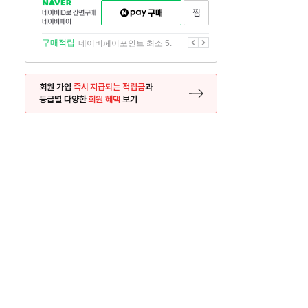
NAVER
네이버페이
찜하기
네이버
구매하기
ID로
간편구매
이전
다음
구매적립
네이버페이포인트 최소 5.5% 적립
네이버페이
회원 가입
즉시 지급되는 적립금
과
등급별 다양한
회원 혜택
보기
등록 페이지로 이동
사은품
사은품
달의 리뷰왕
신규가입시 최대 
26.01.01 ~ 2026.12.31
2025.12.31 ~ 2