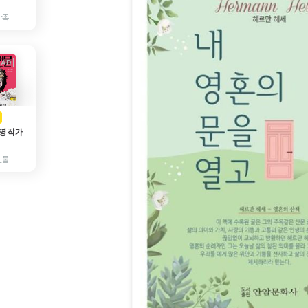
감촉
AD
광고
영 작가
인물