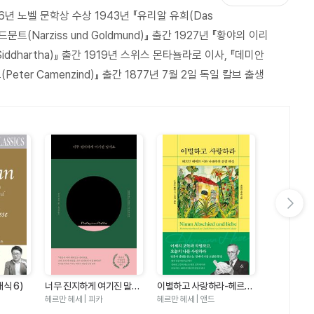
6년 노벨 문학상 수상 1943년 『유리알 유희(Das
 『황야의 이리』, 『나르치스와 골드문트』, 『동방순례』, 『유리알
골드문트(Narziss und Goldmund)』 출간 1927년 『황야의 이리
표했고, 1946년에 『유리알 유희』로 노벨 문학상을 수상했다.
(Siddhartha)』 출간 1919년 스위스 몬타뇰라로 이사, 『데미안
서 영면했다.
Peter Camenzind)』 출간 1877년 7월 2일 독일 칼브 출생
다음 슬라이드 보기
안부를 전하며
식 6)
너무 진지하게 여기진 말아
이별하고 사랑하라-헤르만
세 x 빈센트
헤르만 헤세 |
요(헤르만 헤세 내면으로
헤세의 시와 나태주의 공감
헤르만 헤세 | 피카
헤르만 헤세 | 앤드
문화전집1)
가는 길 1)
해설