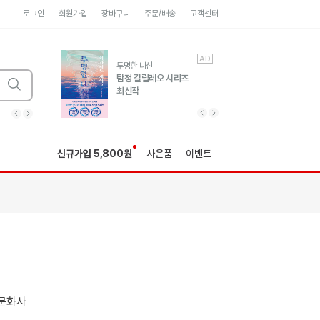
로그인
회원가입
장바구니
주문/배송
고객센터
AD
AD
유럽 도시 기행3
투명한 나선
풍성한 서사와 인문학적
탐정 갈릴레오 시리즈
통찰!
최신작
광고
광고
광고
광고
광고
히가시노게이고 추모
수족관
세네카의 처방전
독하게 돈 공부
성해나 기담집
이전 슬라이드 보기
다음 슬라이드 보기
이전
다음
신규가입 5,800원
사은품
이벤트
문화사