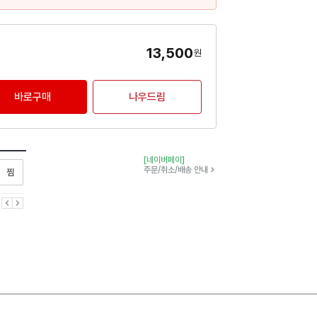
13,500
원
바로구매
나우드림
[네이버페이]
찜하기
주문/취소/배송 안내
이전
다음