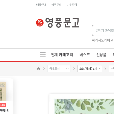
매장안내
혜택안내
나우드림
세네카의 처방전
독하게 돈 공부
성해나 기담집
히가시노게이고
전체 카테고리
베스트
신상품
국내도서
소설/에세이/시
수
수량감소
수량증가
메인으로 이동
AD
광고
LLER
 7년만의