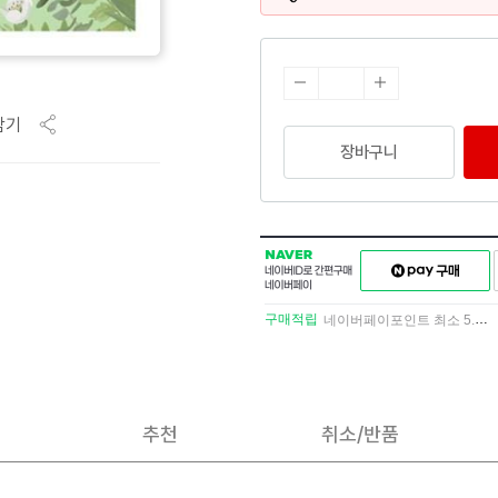
담기
장바구니
NAVER
네이버페이
네이버
구매하기
ID로
간편구매
구매적립
네이버페이포인트 최소 5.5% 적립
네이버페이
추천
취소/반품