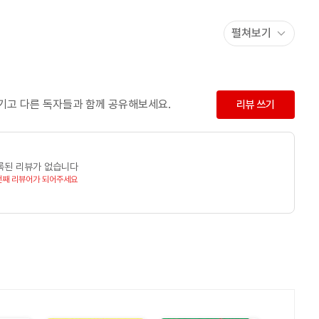
펼쳐보기
陳如品 第十三之一 724 大般涅槃經 卷第四十 ?陳如品
 때부터 할아버지에게 4서3경을 배웠다. 1955년 18세에 선사이자
의 769
으며, 19세에 비슬산 도성암에서 ‘옴마니반메훔’ 6자진언 수행으로
이라는 관응, 탄허, 운허 스님 문하에서 경학을 연찬한 스님은
남기고 다른 독자들과 함께 공유해보세요.
리뷰 쓰기
전을 강의해 왔다. <능가경> <수능엄삼매경> <대도직지> <
 출간한 스님은 ‘통화총서’ 완간을 목표로 저술도 병행하고 있다.
 후학양성에 심혈을 기울이고 있다.
록된 리뷰가 없습니다
번째 리뷰어가 되어주세요