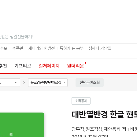
검색
 추모
수족관
세네카의 처방전
독하게 돈 공부
성해나 기담집
추천
기프티콘
컬처페이지
원더리움
선택분야조회
교
불교경전및관련자료집
소득공제
대반열반경 한글 현
담무참,원조각성,제안용하 저
비