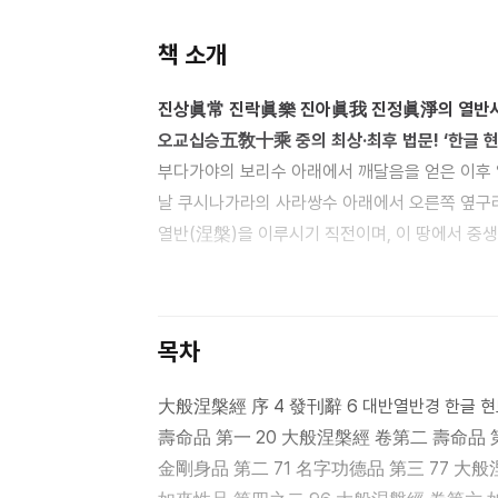
책 소개
진상眞常 진락眞樂 진아眞我 진정眞淨의 열반사
오교십승五敎十乘 중의 최상·최후 법문! ‘한글 현
부다가야의 보리수 아래에서 깨달음을 얻은 이후
날 쿠시나가라의 사라쌍수 아래에서 오른쪽 옆구리
열반(涅槃)을 이루시기 직전이며, 이 땅에서 중
여래께서는 대승적 깨달음의 최고 정수를 선설해 
부처님께서 열반하신 이후의 중생들을 위하여 금
이것이 바로 『대반열반경』이니, 저 유명한 중
목차
경전이자 최고(最高)의 경전으로 분류하셨습니다
불구하고 화엄경, 법화경과 같은 여타의 대승경전에
大般涅槃經 序 4 發刊辭 6 대반열반경 한글 현토본 발간에
아쉬움을 타파하고, 부처님의 마지막 가르침에 담
壽命品 第一 20 大般涅槃經 卷第二 壽命品 第一之二 38 大般涅槃經 卷第三 壽命品 第一之三 60
현토본 열반경(懸吐本涅槃經) 40권을 국내에서
金剛身品 第二 71 名字功德品 第三 77 大般涅槃經 卷第四 如來性品 第四之
완성된 현토본 열반경은 우리말의 환경에 맞춰 경전