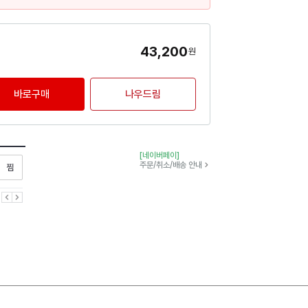
43,200
원
바로구매
나우드림
[네이버페이]
찜하기
주문/취소/배송 안내
이전
다음