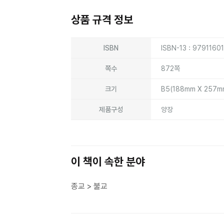
상품 규격 정보
상품상세정보
ISBN
ISBN-13 : 9791160
쪽수
872쪽
크기
B5(188mm X 257
제품구성
양장
이 책이 속한 분야
종교 > 불교