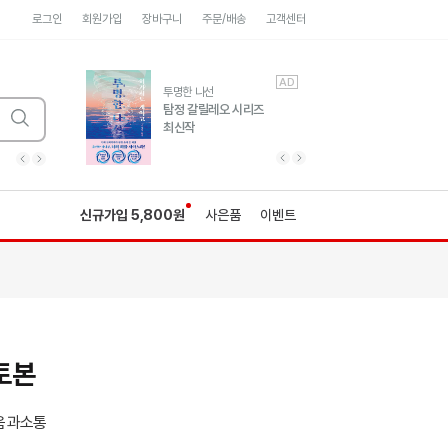
로그인
회원가입
장바구니
주문/배송
고객센터
AD
AD
유럽 도시 기행3
투명한 나선
풍성한 서사와 인문학적
탐정 갈릴레오 시리즈
통찰!
최신작
광고
광고
광고
광고
광고
히가시노게이고 추모
수족관
세네카의 처방전
독하게 돈 공부
성해나 기담집
이전 슬라이드 보기
다음 슬라이드 보기
이전
다음
신규가입 5,800원
사은품
이벤트
토본
움과소통