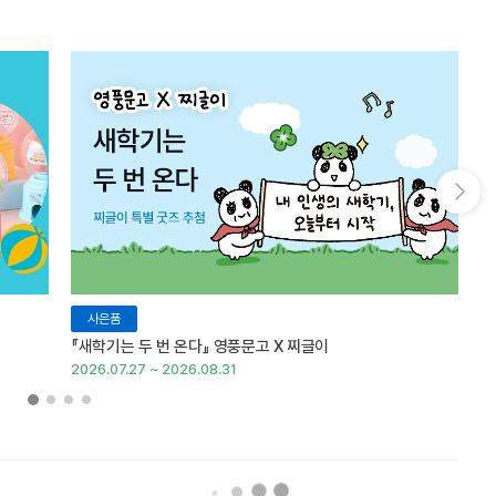
다음 슬라이드 보기
사은품
『새학기는 두 번 온다』 영풍문고 X 찌글이
이
2026.07.27 ~ 2026.08.31
20