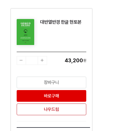
대반열반경 한글 현토본
수량감소
수량증가
43,200
원
장바구니
바로구매
나우드림