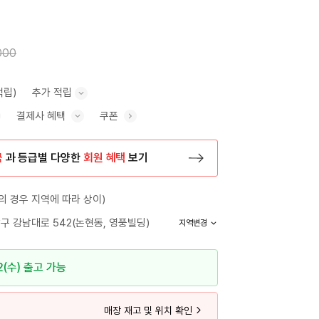
000
적립)
추가 적립
결제사 혜택
쿠폰
추가 적립 안내 표시/숨기기
혜택 표시/숨기기
금
과 등급별 다양한
회원 혜택
보기
등록 페이지로 이동
 경우 지역에 따라 상이)
구 강남대로 542(논현동, 영풍빌딩)
지역변경
2(수) 출고 가능
매장 재고 및 위치 확인