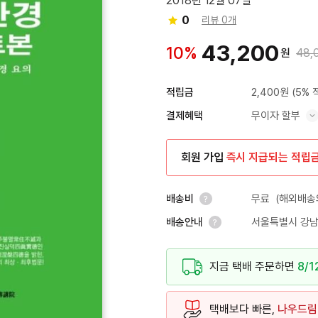
2018년 12월 07일
0
리뷰 0개
43,200
10%
원
48,
2,400원
(5% 
적립금
무이자 할부
결제혜택
혜택 표시/숨기기
회원 가입
즉시 지급되는 적립
무료
(해외배송의
배송비
서울특별시 강남
배송안내
안내 열기
안내 열기
지금 택배 주문하면
8/1
택배보다 빠른,
나우드림