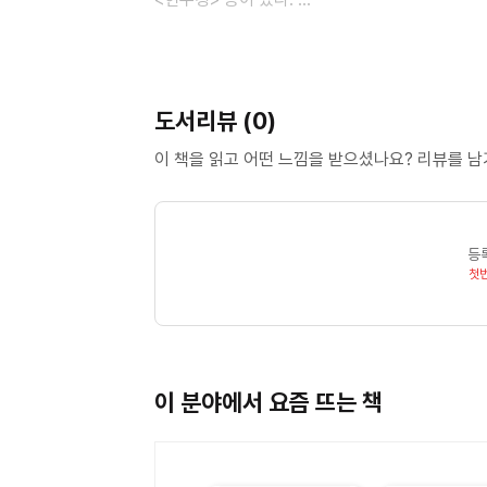
大般涅槃經 卷第三十五 迦葉菩薩品 第十二之三 652 大般涅槃經 卷第三十六 迦葉菩薩品 第十二之四
670 大般涅槃經 卷第三十七 迦葉菩薩品 第十二之五 692 大般涅槃經 卷第三十八 迦葉菩薩品
원조 각성스님
第十二之六 710 大般涅槃經 卷第三十九 ?
1938년 전남 장성의 한학자 집안에서 태어나 8살
第十三之二 748 부록 : 우리말 대반열반경 요
도서리뷰 (0)
율사인 해인사 백련암 도원 스님을 은사로 출가했
오온이 공한 체험을 했다. 이후 당시 3대 대강백
이 책을 읽고 어떤 느낌을 받으셨나요? 리뷰를 
50여년간 수많은 스님과 재가불자들을 대상으로 경
불조직지심체요절> <유식논강의> 등 30여 저서를
현재 부산 화엄사 회주, 화엄학회 회주 등을 맡아
등
첫
이 분야에서 요즘 뜨는 책