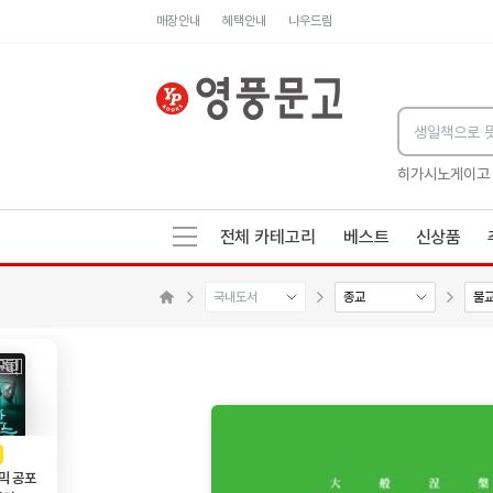
매장안내
혜택안내
나우드림
세네카의 처방전
독하게 돈 공부
성해나 기담집
히가시노게이고
전체 카테고리
베스트
신상품
국내도서
종교
불
수량감소
수량증가
메인으로 이동
AD
광고
믹 공포