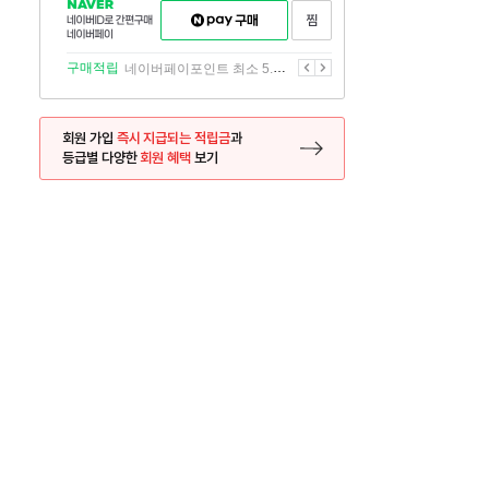
NAVER
네이버페이
찜하기
네이버
구매하기
ID로
간편구매
이전
다음
구매적립
네이버페이포인트 최소 5.5% 적립
네이버페이
회원 가입
즉시 지급되는 적립금
과
등급별 다양한
회원 혜택
보기
등록 페이지로 이동
사은품
사은품
달의 리뷰왕
신규가입시 최대 
26.01.01 ~ 2026.12.31
2025.12.31 ~ 2