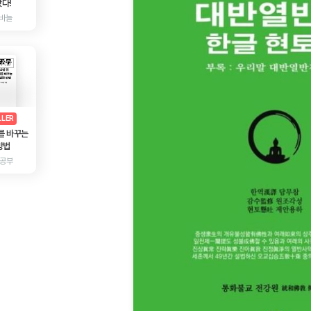
다!
바늘
AD
광고
LLER
를 바꾸는
방법
 공부