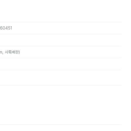
160451
mm, 사륙배판)