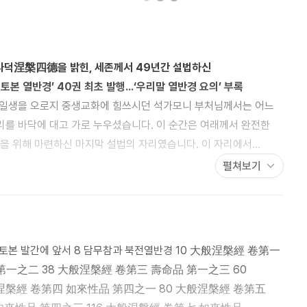
덕涅槃四德을 밝힌, 세존께서 49년간 설법하신
토본 열반경’ 40권 최초 발행…‘우리말 열반경 요의’ 부록
 일생을 오로지 중생교화에 힘쓰시던 석가모니 부처님께서는 어느
를 바닥에 대고 가로 누우셨습니다. 이 순간은 여래께서 완전한
생을 위해 마련하신 마지막 설법의 자리였습니다. 이 자리에서
보이셨으며, 그간에 설법하신 말씀들의 뜻을 다시금 정리하셔서,
펼쳐보기
강좌(金剛座)와 같이 흔들림 없는 진리의 보루를 남기셨습니다.
국의 천태지자대사께서도 교상판석에서 열반경(涅槃經)을 최후의
. 안타깝게도 열반경은 이처럼 최고의 대승교의가 담겼음에도
 비해 아직 대중에게 덜 알려진 상태라 할 수 있습니다. 이러한
 앞서 8 담무참과 북전열반경 10 大般涅槃經 卷第一
긴 대승불교의 정수를 좀 더 대중에게 알리고자 하는 염원으로,
는 처음으로 발간하게 되었습니다. 정확한 한글현토 작업을 통해
一 80 大般涅槃經 卷第五
 내용에 보다 쉽게 접근할 수 있으면서 동시에 근 1,600년 동안