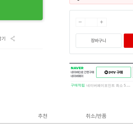
담기
장바구니
NAVER
네이버페이
네이버
구매하기
ID로
간편구매
구매적립
네이버페이포인트 최소 5.5% 적립
네이버페이
추천
취소/반품