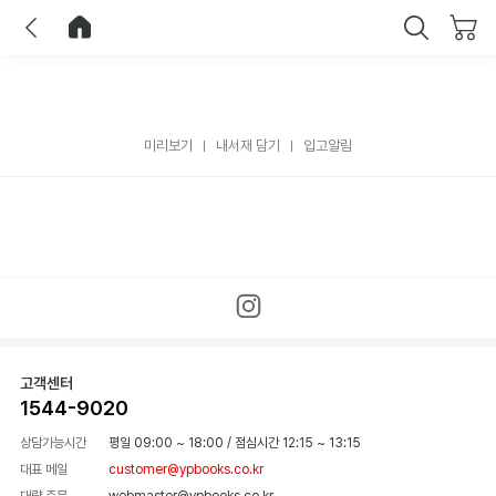
이전
홈으로 이동
닫기
미리보기
내서재 담기
입고알림
고객센터
1544-9020
상담가능시간
평일 09:00 ~ 18:00
/
점심시간 12:15 ~ 13:15
대표 메일
customer@ypbooks.co.kr
대량 주문
webmaster@ypbooks.co.kr