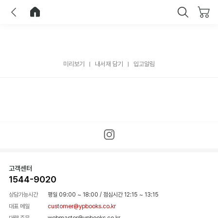
이전
홈으로 이동
닫기
미리보기
내서재 담기
입고알림
고객센터
1544-9020
상담가능시간
평일 09:00 ~ 18:00
/
점심시간 12:15 ~ 13:15
대표 메일
customer@ypbooks.co.kr
대량 주문
webmaster@ypbooks.co.kr