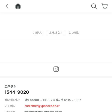
이전
홈으로 이동
닫기
미리보기
내서재 담기
입고알림
고객센터
1544-9020
상담가능시간
평일 09:00 ~ 18:00
/
점심시간 12:15 ~ 13:15
대표 메일
customer@ypbooks.co.kr
대량 주문
webmaster@ypbooks.co.kr