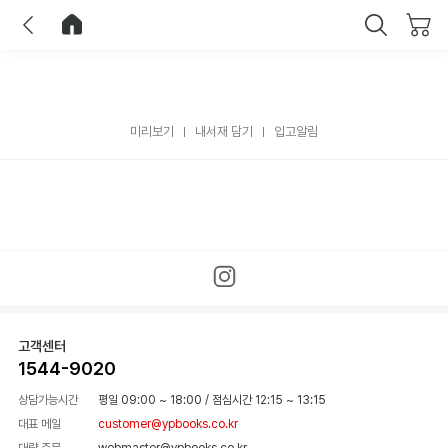
이전
홈으로 이동
닫기
미리보기
내서재 담기
입고알림
고객센터
1544-9020
상담가능시간
평일 09:00 ~ 18:00
/
점심시간 12:15 ~ 13:15
대표 메일
customer@ypbooks.co.kr
대량 주문
webmaster@ypbooks.co.kr