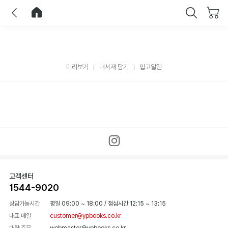
이전
홈으로 이동
닫기
미리보기
내서재 담기
입고알림
고객센터
1544-9020
상담가능시간
평일 09:00 ~ 18:00
/
점심시간 12:15 ~ 13:15
대표 메일
customer@ypbooks.co.kr
대량 주문
webmaster@ypbooks.co.kr