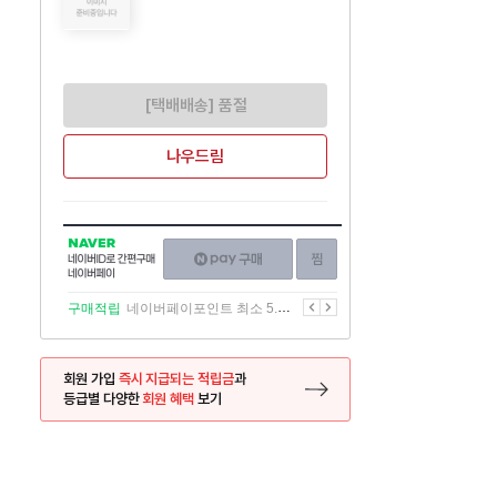
[택배배송] 품절
나우드림
NAVER
네이버페이
찜하기
네이버
구매하기
ID로
간편구매
이전
다음
구매적립
네이버페이포인트 최소 5.5% 적립
네이버페이
회원 가입
즉시 지급되는 적립금
과
등급별 다양한
회원 혜택
보기
등록 페이지로 이동