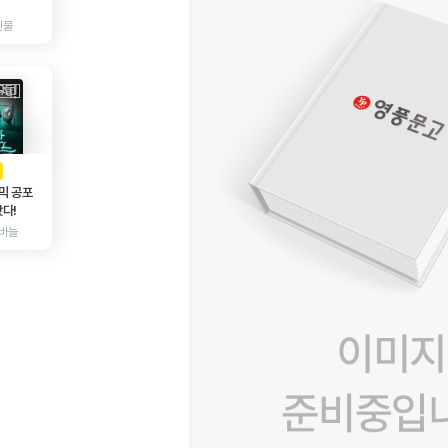
인물
AD
광고
믹 공포
다!
바늘