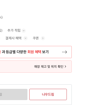
00
립)
추가 적립
결제사 혜택
쿠폰
추가 적립 안내 표시/숨기기
혜택 표시/숨기기
금
과 등급별 다양한
회원 혜택
보기
등록 페이지로 이동
매장 재고 및 위치 확인
절
나우드림