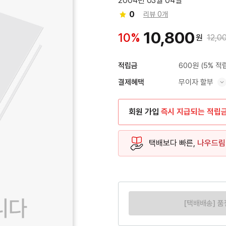
2004년 03월 04일
0
리뷰 0개
10,800
10%
원
12,0
600원
(5% 적
적립금
무이자 할부
결제혜택
혜택 표시/숨기기
회원 가입
즉시 지급되는 적립
택배보다 빠른,
나우드림
[택배배송] 품