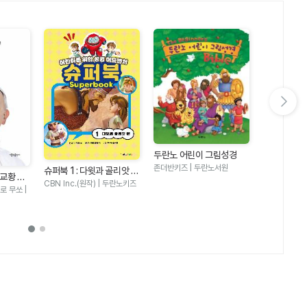
다음 슬라이드 보기
두란노 어린이 그림성경
두란노 어린
존더반키즈 | 두란노서원
슈퍼북 1 : 다윗과 골리앗 편
칼 라퍼튼 | 
 교황 자
- 어린이를 위한 성경 어드
CBN Inc.(원작) | 두란노키즈
 무쏘 |
벤처