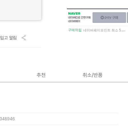
NAVER
네이버페이
네이버
구매하기
ID로
간편구매
구매적립
네이버페이포인트 최소 5.5% 적립
네이버페이
입고 알림
추천
취소/반품
4348946