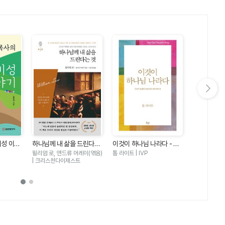
다음 슬라이드 보기
비성 이야
하나님께 내 삶을 드린다는
이것이 하나님 나라다 - 우
마음밭 기경자
것 - 기도와 예배를 넘어 인
리가 놓쳤던 복음서의 진짜
이 선한 마
윌리엄 로, 앤드류 머레이(엮음)
톰 라이트 | IVP
한성열 | 규장
생 전체를 드리는 그리스도
메시지
| 크리스천다이제스트
인(세계기독교고전 6)