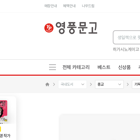
매장안내
혜택안내
나우드림
세네카의 처방전
독하게 돈 공부
성해나 기담집
히가시노게이고
전체 카테고리
베스트
신상품
국내도서
종교
기
메인으로 이동
AD
광고
영 작가