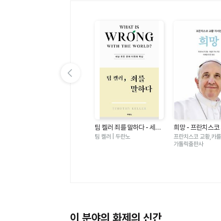
이전 슬라이드 보기
있
가자 가자 건너가자 - 아바
팀 켈러 죄를 말하다 - 세상
희망 - 프란치스코
노
타명상 × 아미타명상
모든 문제 이면의 핵심
서전
월호 | 민족사
팀 켈러 | 두란노
프란치스코 교황,카를로
가톨릭출판사
이 분야의 화제의 신간