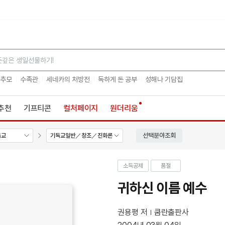
검색
 추모
수족관
세네카의 처방전
독하게 돈 공부
성해나 기담집
추천
기프티콘
컬처페이지
원더리움
선택분야조회
독교
기독교일반／창조／진화론
소득공제
품절
귀하신 이름 예수
권용평 저
쿰란출판사