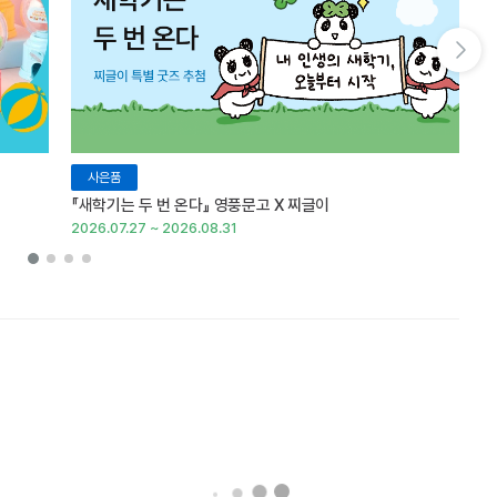
다음 슬라이드 보기
사은품
『새학기는 두 번 온다』 영풍문고 X 찌글이
이
2026.07.27 ~ 2026.08.31
20