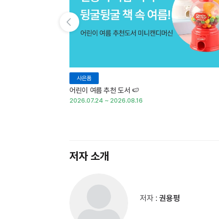
이전 슬라이드 보기
사은품
어린이 여름 추천 도서 🍉
2026.07.24 ~ 2026.08.16
저자 소개
저자 :
권용평