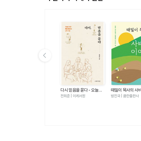
이전 슬라이드 보기
우
마음밭 기경자 - 거친 마음
다시 믿음을 묻다 - 오늘을
때밀이 목사의 사
짜
이 선한 마음이 되기까지
위한 에드워즈의 신학 수업
기
한성열 | 규장
전희준 | 이레서원
방진국 | 쿰란출판사