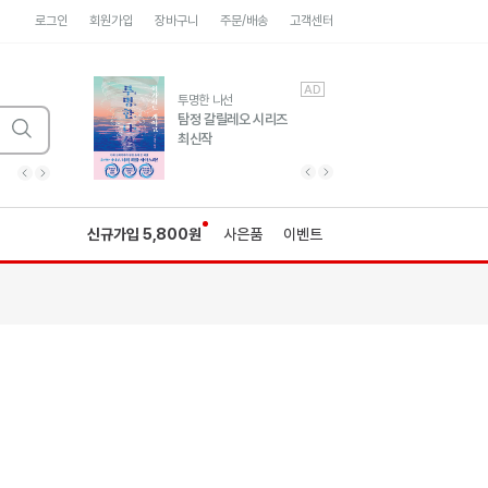
로그인
회원가입
장바구니
주문/배송
고객센터
AD
AD
유럽 도시 기행3
투명한 나선
풍성한 서사와 인문학적
탐정 갈릴레오 시리즈
통찰!
최신작
광고
광고
광고
광고
광고
히가시노게이고 추모
수족관
세네카의 처방전
독하게 돈 공부
성해나 기담집
이전 슬라이드 보기
다음 슬라이드 보기
이전
다음
신규가입 5,800원
사은품
이벤트