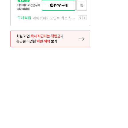
NAVER
네이버페이
찜하기
네이버
구매하기
ID로
간편구매
이전
다음
구매적립
네이버페이포인트 최소 5.5% 적립
네이버페이
회원 가입
즉시 지급되는 적립금
과
등급별 다양한
회원 혜택
보기
등록 페이지로 이동
사은품
사은품
달의 리뷰왕
신규가입시 최대 
26.01.01 ~ 2026.12.31
2025.12.31 ~ 2