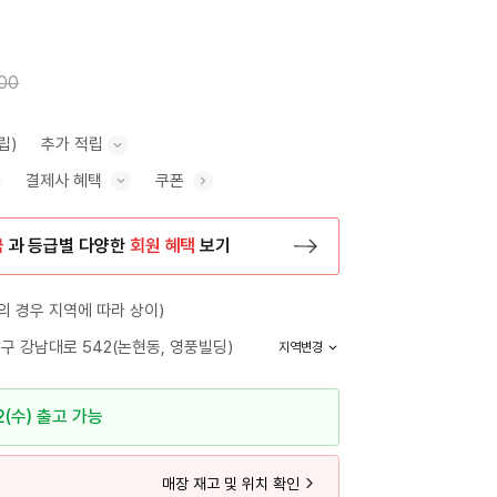
00
립)
추가 적립
결제사 혜택
쿠폰
추가 적립 안내 표시/숨기기
혜택 표시/숨기기
금
과 등급별 다양한
회원 혜택
보기
등록 페이지로 이동
 경우 지역에 따라 상이)
구 강남대로 542(논현동, 영풍빌딩)
지역변경
2(수) 출고 가능
매장 재고 및 위치 확인