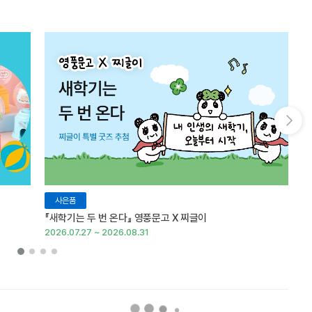
다음 슬라이드 보기
사은품
『새학기는 두 번 온다』 영풍문고 X 찌글이
이
2026.07.27 ~ 2026.08.31
20