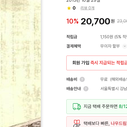
2013년 10월 29일
0
리뷰 0개
20,700
10%
원
23,0
1,150원
(5% 적
적립금
무이자 할부
결제혜택
혜택 표시/숨기기
회원 가입
즉시 지급되는 적립
무료
(해외배송의
배송비
서울특별시 강남
배송안내
안내 열기
안내 열기
지금 택배 주문하면
8/1
택배보다 빠른,
나우드림