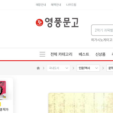
매장안내
혜택안내
나우드림
세네카의 처방전
독하게 돈 공부
성해나 기담집
히가시노게이고
전체 카테고리
베스트
신상품
국내도서
인문/역사
문
수량감소
수량증가
메인으로 이동
AD
광고
영 작가