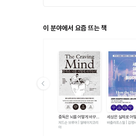
이 분야에서 요즘 뜨는 책
이전 슬라이드 보기
계
한국인의 기원
중독은 뇌를 어떻게 바꾸는
세상은 실제로 어
망
가 - 충동에 사로잡힌 이들
가는가 - 우리의 
박정재 | 바다출판사
저드슨 브루어 | 알에이치코리
바츨라프스밀 | 김영
자
을 위한 처방전
확하게 이해하기 
아
적 접근