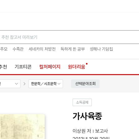
검색
 추모
수족관
세네카의 처방전
독하게 돈 공부
성해나 기담집
추천
기프티콘
컬처페이지
원더리움
선택분야조회
학
한문학／시조문학
소득공제
가사육종
이상원 저
보고사