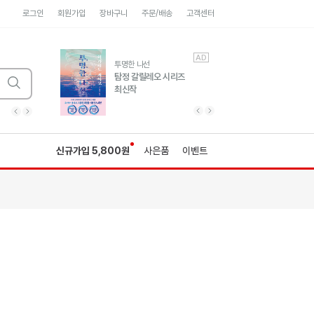
로그인
회원가입
장바구니
주문/배송
고객센터
AD
AD
유럽 도시 기행3
투명한 나선
풍성한 서사와 인문학적
탐정 갈릴레오 시리즈
통찰!
최신작
광고
광고
광고
광고
광고
히가시노게이고 추모
수족관
세네카의 처방전
독하게 돈 공부
성해나 기담집
이전 슬라이드 보기
다음 슬라이드 보기
이전
다음
신규가입 5,800원
사은품
이벤트