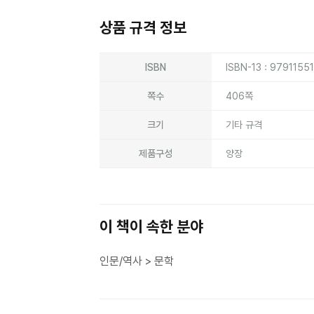
상품 규격 정보
상품상세정보
ISBN
ISBN-13 : 9791155
쪽수
406쪽
크기
기타 규격
제품구성
양장
이 책이 속한 분야
인문/역사 > 문학