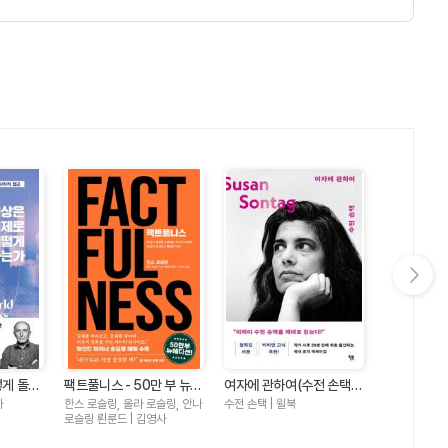
다음 슬라이드 보기
떻게 돌아
팩트풀니스 - 50만 부 뉴에
여자에 관하여(수전 손택
죽음을 넘어
문명을 정
디션
더 텍스트)
넘어(광주5
사
한스 로슬링, 올라 로슬링, 안나
수전 손택 | 윌북
황석영,이재의,
위한 과학
기록)(전면
로슬링 뢴룬드 | 김영사