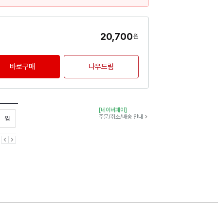
20,700
원
바로구매
나우드림
[네이버페이]
찜하기
주문/취소/배송 안내
이전
다음