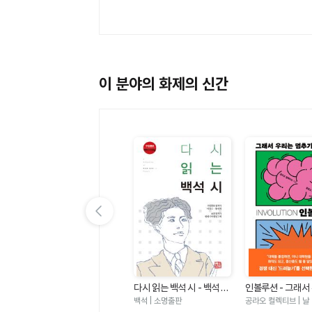
이 분야의 화제의 신간
이전 슬라이드 보기
습
가짜 공부의 종말 - 우리가
다시 읽는 백석 시 - 백석 시
인볼루션 - 그래서
어감
공부라 믿는 것은 어떻게 아
전집(수정증보판)
멈추기로 했다
아나 로레나 파브레가 | 앵글북
백석 | 소명출판
공라오 컬렉티브 | 날
이를 망치는가
스