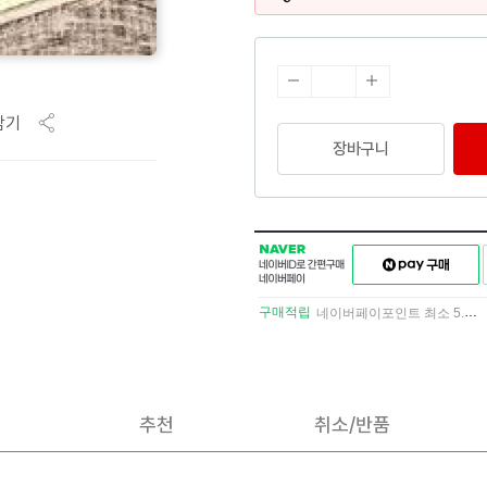
담기
장바구니
NAVER
네이버페이
네이버
구매하기
ID로
간편구매
구매적립
네이버페이포인트 최소 5.5% 적립
네이버페이
추천
취소/반품