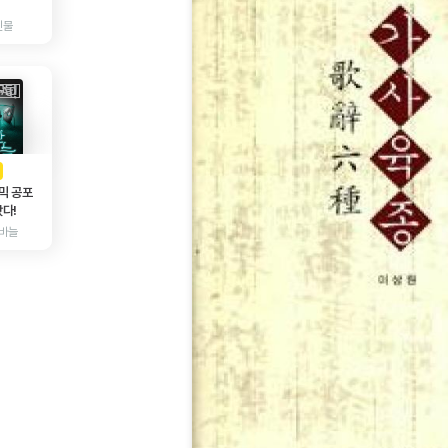
인물
AD
광고
믹 공포
다!
바늘