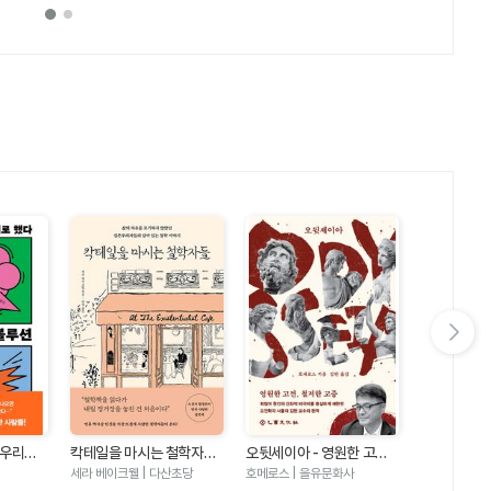
다음 슬라이드 보기
미술관에서 
 우리는
칵테일을 마시는 철학자들
오뒷세이아 - 영원한 고전
니다-명화가
- 삶의 자유를 포기하지 않
철저한 고증 크리스토퍼 놀
주지현 | 혜윰
세라 베이크웰 | 다산초당
호메로스 | 을유문화사
돌봄 죽음 
았던 실존주의자들의 살아
란 감독 영화 오디세이 그리