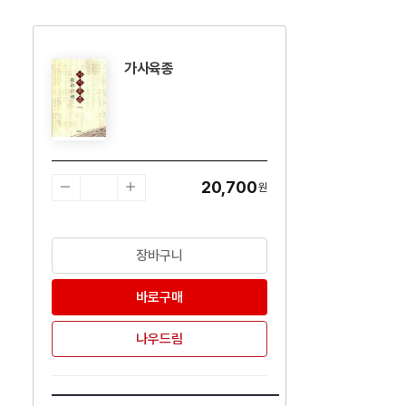
가사육종
수량감소
수량증가
20,700
원
장바구니
바로구매
나우드림