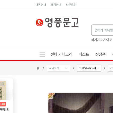
매장안내
혜택안내
나우드림
세네카의 처방전
독하게 돈 공부
성해나 기담집
히가시노게이고
전체 카테고리
베스트
신상품
국내도서
소설/에세이/시
만
수량감소
수량증가
메인으로 이동
AD
광고
LLER
 7년만의