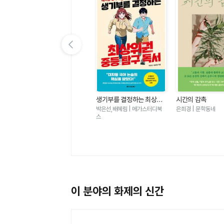
이전 슬라이드 보기
가
우리는 가장 밝은 밤에 헤어
생기부를 결정하는 최상위
시간의 감촉
졌다-도스토옙스키 단편 백
권 중등 탐구 독서 - 대치동
표도르 도스토옙스키 | 윌마
박은선,배혜림 | 메가스터디북
은희경 | 문학동네
야
필독서 50
스
이 분야의 화제의 신간