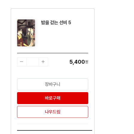
밤을 걷는 선비 5
수량감소
수량증가
5,400
원
장바구니
바로구매
나우드림