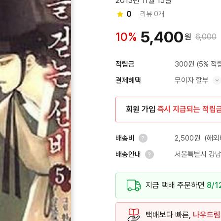
2013년 11월 15일
0
리뷰 0개
5,400
10%
원
6,000
300원
(5% 적
적립금
무이자 할부
결제혜택
혜택 표시/숨기기
회원 가입
즉시 지급되는 적립
2,500원
(해외
배송비
서울특별시 강남
배송안내
안내 열기
안내 열기
지금 택배 주문하면
8/1
택배보다 빠른,
나우드림