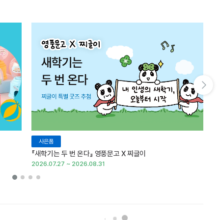
다음 슬라이드 보기
사은품
『새학기는 두 번 온다』 영풍문고 X 찌글이
이
2026.07.27 ~ 2026.08.31
20