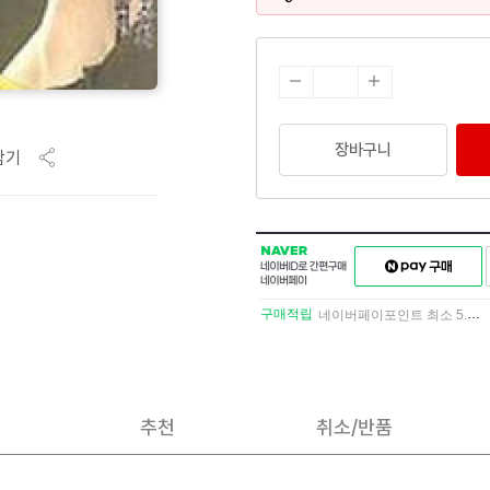
장바구니
담기
NAVER
네이버페이
네이버
구매하기
ID로
간편구매
구매적립
네이버페이포인트 최소 5.5% 적립
네이버페이
추천
취소/반품