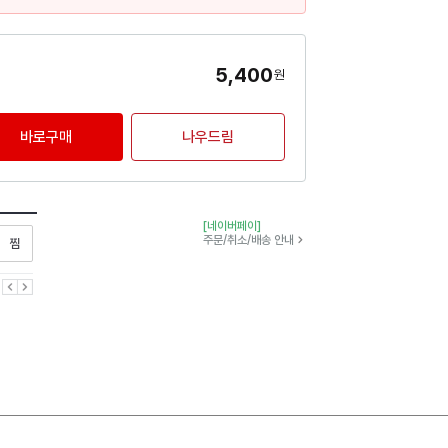
5,400
원
바로구매
나우드림
[네이버페이]
찜하기
주문/취소/배송 안내
이전
다음