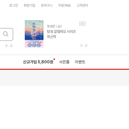
로그인
회원가입
장바구니
주문/배송
고객센터
AD
AD
유럽 도시 기행3
투명한 나선
풍성한 서사와 인문학적
탐정 갈릴레오 시리즈
통찰!
최신작
광고
광고
광고
광고
광고
히가시노게이고 추모
수족관
세네카의 처방전
독하게 돈 공부
성해나 기담집
이전 슬라이드 보기
다음 슬라이드 보기
이전
다음
신규가입 5,800원
사은품
이벤트