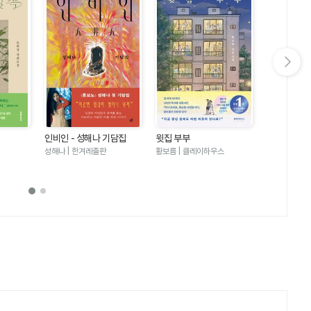
다음 슬라이드 보기
인비인 - 성해나 기담집
윗집 부부
달러구트 꿈 
러구트와 양
성해나 | 한겨레출판
황보름 | 클레이하우스
이미예 | 팩
기