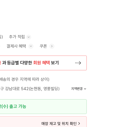
립)
추가 적립
결제사 혜택
쿠폰
추가 적립 안내 표시/숨기기
혜택 표시/숨기기
금
과 등급별 다양한
회원 혜택
보기
등록 페이지로 이동
배송의 경우 지역에 따라 상이)
구 강남대로 542(논현동, 영풍빌딩)
지역변경
2(수) 출고 가능
매장 재고 및 위치 확인