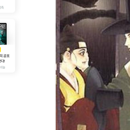
감촉
AD
광고
믹 공포
다!
바늘