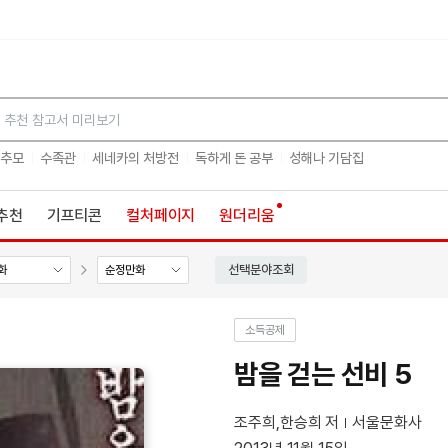
검색
 추모
수족관
세네카의 처방전
독하게 돈 공부
성해나 기담집
추천
기프티콘
컬처페이지
원더리움
선택분야조회
화
순정만화
소득공제
밤을 걷는 선비 5
조주희,한승희 저
서울문화사