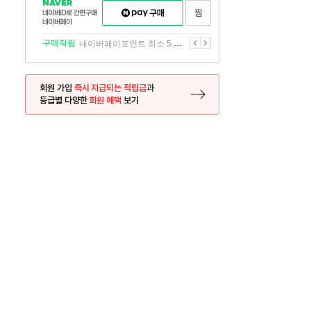
NAVER
네이버페이
찜하기
네이버
구매하기
ID로
간편구매
이전
다음
구매적립
네이버페이포인트 최소 5.5% 적립
네이버페이
회원 가입
즉시 지급되는 적립금
과
등급별 다양한
회원 혜택
보기
등록 페이지로 이동
사은품
사은품
달의 리뷰왕
신규가입시 최대 
26.01.01 ~ 2026.12.31
2025.12.31 ~ 2