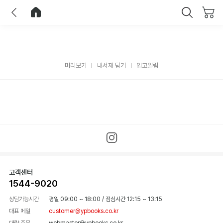
이전
홈으로 이동
닫기
미리보기
내서재 담기
입고알림
고객센터
1544-9020
상담가능시간
평일 09:00 ~ 18:00
/
점심시간 12:15 ~ 13:15
대표 메일
customer@ypbooks.co.kr
대량 주문
webmaster@ypbooks.co.kr