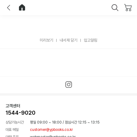
이전
홈으로 이동
닫기
미리보기
내서재 담기
입고알림
고객센터
1544-9020
상담가능시간
평일 09:00 ~ 18:00
/
점심시간 12:15 ~ 13:15
대표 메일
customer@ypbooks.co.kr
대량 주문
webmaster@ypbooks.co.kr