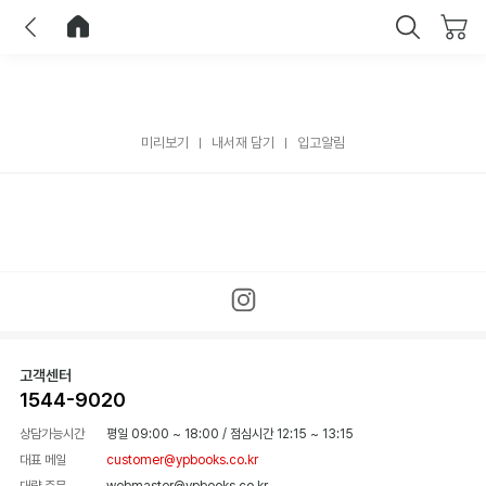
이전
홈으로 이동
닫기
미리보기
내서재 담기
입고알림
고객센터
1544-9020
상담가능시간
평일 09:00 ~ 18:00
/
점심시간 12:15 ~ 13:15
대표 메일
customer@ypbooks.co.kr
대량 주문
webmaster@ypbooks.co.kr