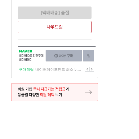
[택배배송] 품절
나우드림
NAVER
네이버페이
찜하기
네이버
구매하기
ID로
간편구매
이전
다음
구매적립
네이버페이포인트 최소 5.5% 적립
네이버페이
회원 가입
즉시 지급되는 적립금
과
등급별 다양한
회원 혜택
보기
등록 페이지로 이동