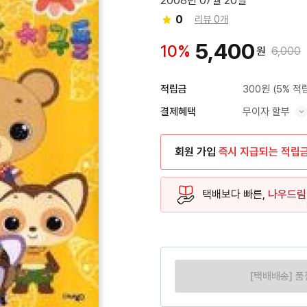
2008년 07월 20일
0
리뷰 0개
5,400
10%
원
6,000
300원
(5% 적
적립금
무이자 할부
결제혜택
혜택 표시/숨기기
회원 가입
즉시 지급되는 적립
택배보다 빠른,
나우드림
[택배배송] 품