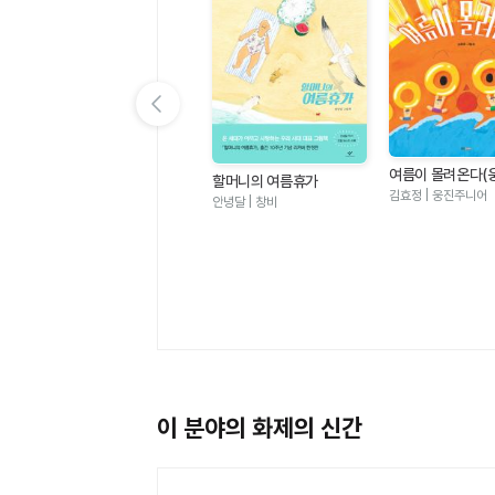
이전 슬라이드 보기
여름이 몰려온다(
할머니의 여름휴가
그림책 123)
김효정 | 웅진주니어
안녕달 | 창비
멜로우TV 팀나빠 1 - 나사
빠진 친구들 (판타지 어드
멜로우TV(원작), 안경순 | 학산
벤처 코믹북)
키즈
이 분야의 화제의 신간