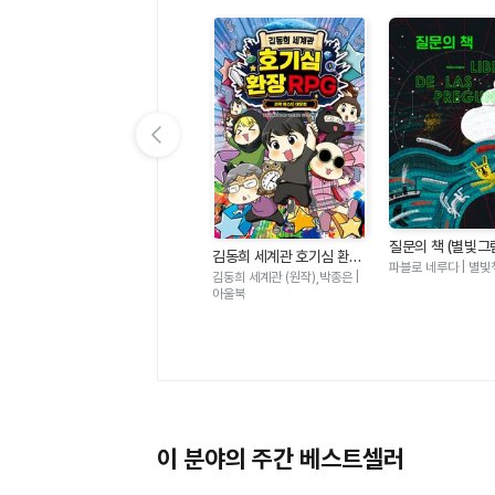
이전 슬라이드 보기
고
오늘은 빗방울 축제 (나의
질문의 책 (별빛그
김동희 세계관 호기심 환장
그림책 2)
박아림 | 나는나.
파블로 네루다 | 별빛
RPG - 과학 퀘스트 대모험
김동희 세계관 (원작),박종은 |
아울북
이 분야의 주간 베스트셀러