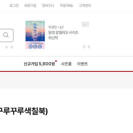
로그인
회원가입
장바구니
주문/배송
고객센터
AD
AD
유럽 도시 기행3
투명한 나선
풍성한 서사와 인문학적
탐정 갈릴레오 시리즈
통찰!
최신작
광고
광고
광고
광고
광고
히가시노게이고 추모
수족관
세네카의 처방전
독하게 돈 공부
성해나 기담집
이전 슬라이드 보기
다음 슬라이드 보기
이전
다음
신규가입 5,800원
사은품
이벤트
꾸루꾸루색칠북)