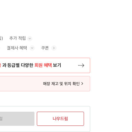
립)
추가 적립
결제사 혜택
쿠폰
추가 적립 안내 표시/숨기기
혜택 표시/숨기기
금
과 등급별 다양한
회원 혜택
보기
등록 페이지로 이동
매장 재고 및 위치 확인
절
나우드림