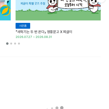
다음 슬라이드 보기
사은품
『새학기는 두 번 온다』 영풍문고 X 찌글이
이
2026.07.27 ~ 2026.08.31
20