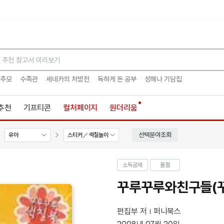
검색
 추모
수족관
세네카의 처방전
독하게 돈 공부
성해나 기담집
추천
기프티콘
컬처페이지
원더리움
선택분야조회
유아
스티커／색칠놀이
소득공제
품절
꾸루꾸루와친구들(
편집부 저
퍼니북스