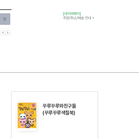
[네이버페이]
찜하기
주문/취소/배송 안내
이전
다음
꾸루꾸루와친구들
(꾸루꾸루색칠북)