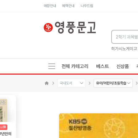
매장안내
혜택안내
나우드림
세네카의 처방전
독하게 돈 공부
성해나 기담집
히가시노게이고
전체 카테고리
베스트
신상품
국내도서
유아/어린이/초등학습
메인으로 이동
AD
광고
LLER
 7년만의