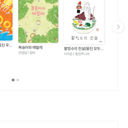
다음 슬라이드 보기
웅진 우리
복숭아와 애벌레
팥빙수의 전설(웅진 모두의
안녕달 | 창비
그림책 21)
이지은 | 웅진주니어
수박 수영장
안녕달 | 창비