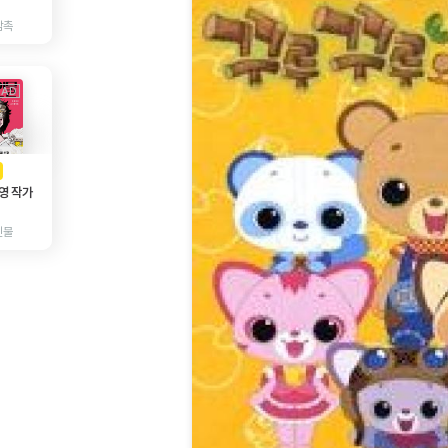
감촉
AD
광고
영 작가
인물