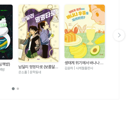
다음 슬라이드 보기
생태계 위기에서 바나나 우
림책방)
숨은 고양이 
남달리 멍멍타로 (보름달문
유를 지키려면 (반갑다 과
김윤하 | 사계절출판사
책방
마을
고 106)
시미즈 | 북뱅
은소홀 | 문학동네
학 12)