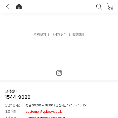
이전
홈으로 이동
닫기
미리보기
내서재 담기
입고알림
고객센터
1544-9020
상담가능시간
평일 09:00 ~ 18:00
/
점심시간 12:15 ~ 13:15
대표 메일
customer@ypbooks.co.kr
대량 주문
webmaster@ypbooks.co.kr