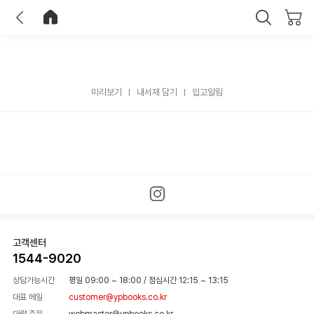
이전
홈으로 이동
닫기
미리보기
내서재 담기
입고알림
고객센터
1544-9020
상담가능시간
평일 09:00 ~ 18:00
/
점심시간 12:15 ~ 13:15
대표 메일
customer@ypbooks.co.kr
대량 주문
webmaster@ypbooks.co.kr