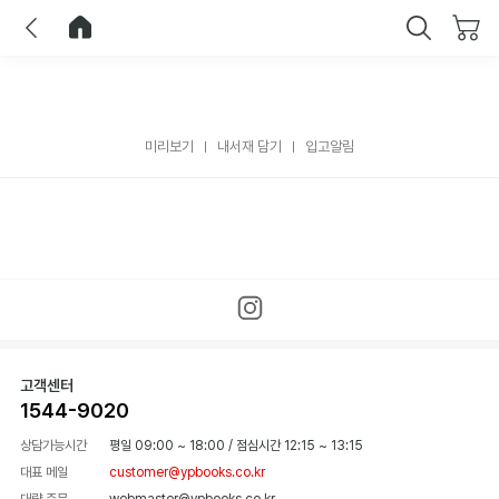
이전
홈으로 이동
닫기
미리보기
내서재 담기
입고알림
고객센터
1544-9020
상담가능시간
평일 09:00 ~ 18:00
/
점심시간 12:15 ~ 13:15
대표 메일
customer@ypbooks.co.kr
대량 주문
webmaster@ypbooks.co.kr