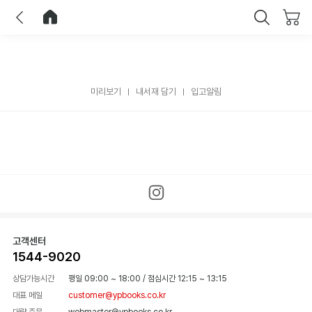
이전
홈으로 이동
닫기
미리보기
내서재 담기
입고알림
고객센터
1544-9020
상담가능시간
평일 09:00 ~ 18:00
/
점심시간 12:15 ~ 13:15
대표 메일
customer@ypbooks.co.kr
대량 주문
webmaster@ypbooks.co.kr