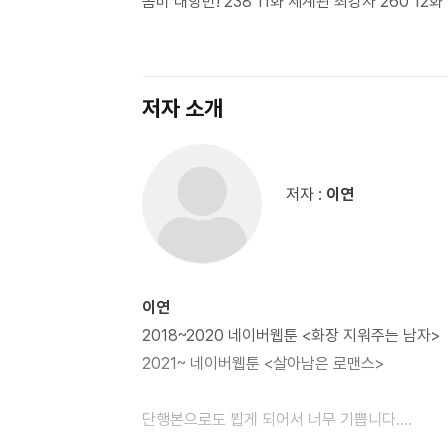
좀비 대항반! 238 11화 세계관 최강자 260 12화
저자 소개
저자 :
이연
이연
2018~2020 네이버웹툰 <화장 지워주는 남자>
2021~ 네이버웹툰 <살아남은 로맨스>
단행본으로도 뵙게 되어서 너무 기쁩니다.
채린이의 앞날을 같이 응원해 주세요!!