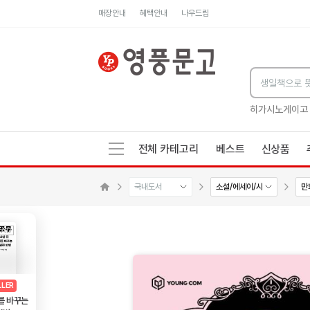
매장안내
혜택안내
나우드림
세네카의 처방전
독하게 돈 공부
성해나 기담집
히가시노게이고
전체 카테고리
베스트
신상품
국내도서
소설/에세이/시
만
수량감소
수량증가
메인으로 이동
AD
광고
LLER
를 바꾸는