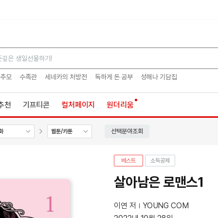
검색
 추모
수족관
세네카의 처방전
독하게 돈 공부
성해나 기담집
추천
기프티콘
컬처페이지
원더리움
선택분야조회
화
웹툰/카툰
베스트
소득공제
살아남은 로맨스1
이연 저
YOUNG COM