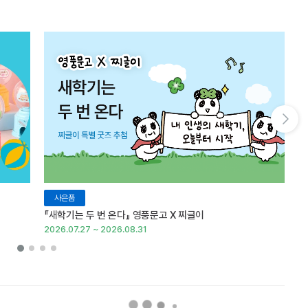
다음 슬라이드 보기
사은품
『새학기는 두 번 온다』 영풍문고 X 찌글이
이
2026.07.27 ~ 2026.08.31
20