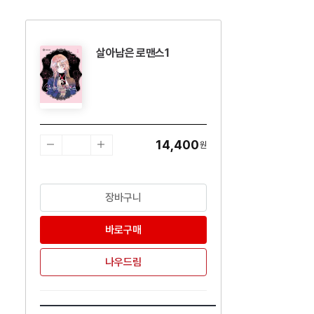
살아남은 로맨스1
수량감소
수량증가
14,400
원
장바구니
바로구매
나우드림