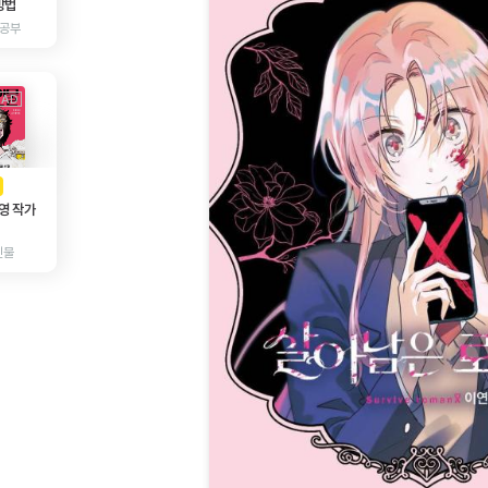
방법
 공부
AD
광고
영 작가
인물