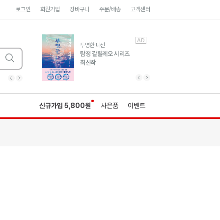
로그인
회원가입
장바구니
주문/배송
고객센터
AD
AD
유럽 도시 기행3
투명한 나선
풍성한 서사와 인문학적
탐정 갈릴레오 시리즈
통찰!
최신작
광고
광고
광고
광고
광고
히가시노게이고 추모
수족관
세네카의 처방전
독하게 돈 공부
성해나 기담집
이전 슬라이드 보기
다음 슬라이드 보기
이전
다음
신규가입 5,800원
사은품
이벤트