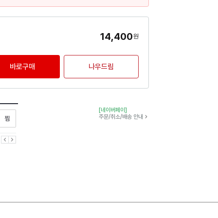
14,400
원
바로구매
나우드림
[네이버페이]
찜하기
주문/취소/배송 안내
이전
다음