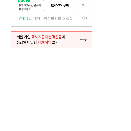
NAVER
네이버페이
찜하기
네이버
구매하기
ID로
간편구매
이전
다음
구매적립
네이버페이포인트 최소 5.5% 적립
네이버페이
회원 가입
즉시 지급되는 적립금
과
등급별 다양한
회원 혜택
보기
등록 페이지로 이동
사은품
사은품
달의 리뷰왕
신규가입시 최대 
26.01.01 ~ 2026.12.31
2025.12.31 ~ 2