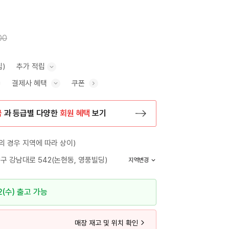
00
립)
추가 적립
결제사 혜택
쿠폰
추가 적립 안내 표시/숨기기
혜택 표시/숨기기
금
과 등급별 다양한
회원 혜택
보기
등록 페이지로 이동
 경우 지역에 따라 상이)
구 강남대로 542(논현동, 영풍빌딩)
지역변경
2(수) 출고 가능
매장 재고 및 위치 확인