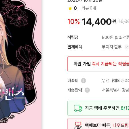
2022년 10월 28일
0
리뷰 0개
14,400
10%
원
16,0
800원
(5% 적
적립금
무이자 할부
결제혜택
혜택 표시/숨기기
회원 가입
즉시 지급되는 적립
무료
(해외배송의
배송비
서울특별시 강남
배송안내
안내 열기
안내 열기
지금 택배 주문하면
8/1
택배보다 빠른,
나우드림