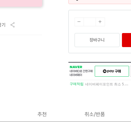
담기
장바구니
NAVER
네이버페이
네이버
구매하기
ID로
간편구매
구매적립
네이버페이포인트 최소 5.5% 적립
네이버페이
추천
취소/반품