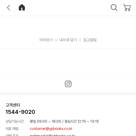
이전
홈으로 이동
닫기
미리보기
내서재 담기
입고알림
고객센터
1544-9020
상담가능시간
평일 09:00 ~ 18:00
/
점심시간 12:15 ~ 13:15
대표 메일
customer@ypbooks.co.kr
대량 주문
webmaster@ypbooks.co.kr