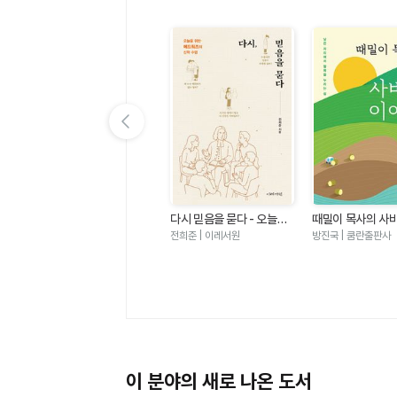
이전 슬라이드 보기
우
마음밭 기경자 - 거친 마음
다시 믿음을 묻다 - 오늘을
때밀이 목사의 사
짜
이 선한 마음이 되기까지
위한 에드워즈의 신학 수업
기
한성열 | 규장
전희준 | 이레서원
방진국 | 쿰란출판사
이 분야의 새로 나온 도서