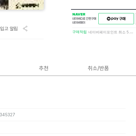
NAVER
네이버페이
네이버
구매하기
ID로
입고 알림
간편구매
구매적립
네이버페이포인트 최소 5.5% 적립
네이버페이
추천
취소/반품
4345327