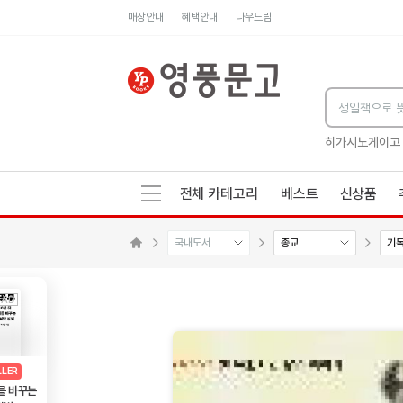
매장안내
혜택안내
나우드림
세네카의 처방전
독하게 돈 공부
성해나 기담집
히가시노게이고
전체 카테고리
베스트
신상품
국내도서
종교
기
메인으로 이동
AD
광고
LLER
를 바꾸는