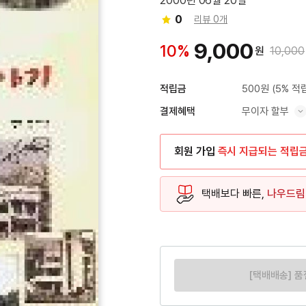
2000년 06월 20일
0
리뷰 0개
9,000
10%
원
10,000
500원
(5% 적
적립금
무이자 할부
결제혜택
혜택 표시/숨기기
회원 가입
즉시 지급되는 적립
택배보다 빠른,
나우드림
[택배배송] 품