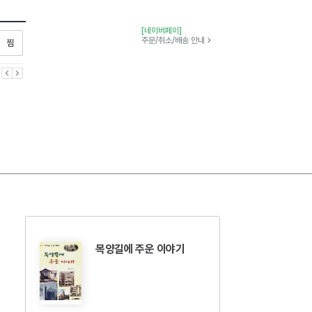
[네이버페이]
찜하기
주문/취소/배송 안내
이전
다음
목양길에 주운 이야기