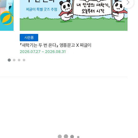
다음 슬라이드 보기
사은품
『새학기는 두 번 온다』 영풍문고 X 찌글이
이
2026.07.27 ~ 2026.08.31
20