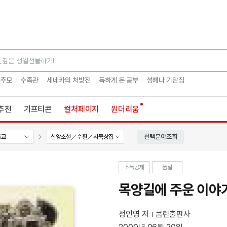
검색
 추모
수족관
세네카의 처방전
독하게 돈 공부
성해나 기담집
추천
기프티콘
컬처페이지
원더리움
선택분야조회
독교
신앙소설／수필／시묵상집
소득공제
품절
목양길에 주운 이야
정인영 저
쿰란출판사