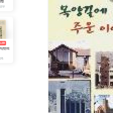
방법
 공부
AD
광고
LLER
 7년만의
감촉