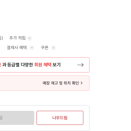
립)
추가 적립
결제사 혜택
쿠폰
추가 적립 안내 표시/숨기기
혜택 표시/숨기기
금
과 등급별 다양한
회원 혜택
보기
등록 페이지로 이동
매장 재고 및 위치 확인
절
나우드림