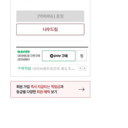
[택배배송] 품절
나우드림
NAVER
네이버페이
찜하기
네이버
구매하기
ID로
간편구매
이전
다음
구매적립
네이버페이포인트 최소 5.5% 적립
네이버페이
회원 가입
즉시 지급되는 적립금
과
등급별 다양한
회원 혜택
보기
등록 페이지로 이동