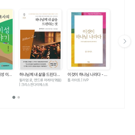
다음 슬라이드 보기
비성 이야
하나님께 내 삶을 드린다는
이것이 하나님 나라다 - 우
마음밭 기경자
것 - 기도와 예배를 넘어 인
리가 놓쳤던 복음서의 진짜
이 선한 마
윌리엄 로, 앤드류 머레이(엮음)
톰 라이트 | IVP
한성열 | 규장
생 전체를 드리는 그리스도
메시지
| 크리스천다이제스트
인(세계기독교고전 6)