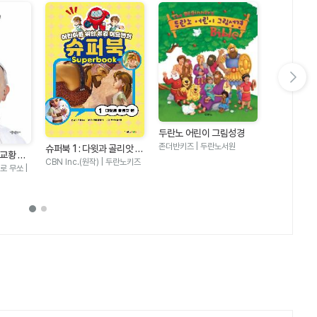
다음 슬라이드 보기
두란노 어린이 그림성경
두란노 어린
존더반키즈 | 두란노서원
슈퍼북 1 : 다윗과 골리앗 편
칼 라퍼튼 | 
 교황 자
- 어린이를 위한 성경 어드
CBN Inc.(원작) | 두란노키즈
 무쏘 |
벤처