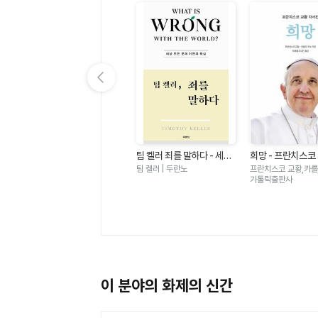
이전 슬라이드 보기
있
가자 가자 건너가자 - 아바
팀 켈러 죄를 말하다 - 세상
희망 - 프란치스코
노
타명상 × 아미타명상
모든 문제 이면의 핵심
서전
월호 | 민족사
팀 켈러 | 두란노
프란치스코 교황,카를로
가톨릭출판사
이 분야의 화제의 신간