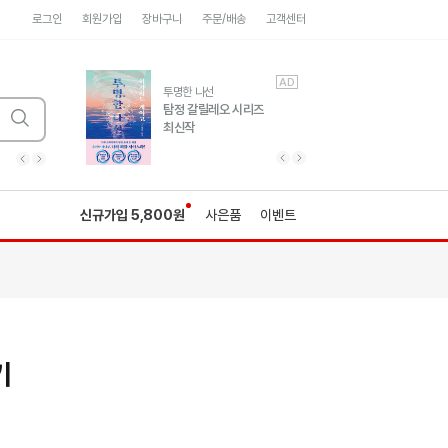
로그인
회원가입
장바구니
주문/배송
고객센터
AD
AD
유럽 도시 기행3
투명한 나선
풍성한 서사와 인문학적
탐정 갈릴레오 시리즈
통찰!
최신작
광고
광고
광고
광고
광고
히가시노게이고 추모
수족관
세네카의 처방전
독하게 돈 공부
성해나 기담집
이전 슬라이드 보기
다음 슬라이드 보기
이전
다음
신규가입 5,800원
사은품
이벤트
기