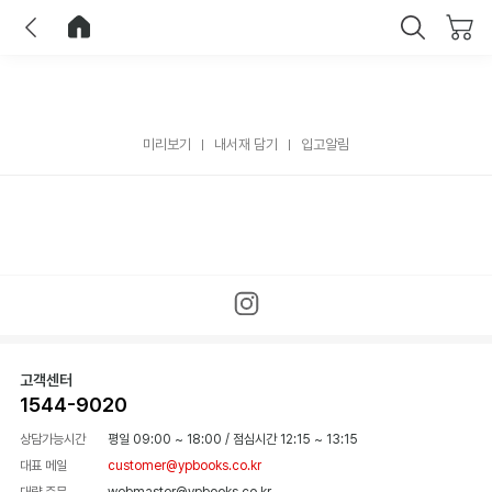
이전
홈으로 이동
닫기
미리보기
내서재 담기
입고알림
고객센터
1544-9020
상담가능시간
평일 09:00 ~ 18:00
/
점심시간 12:15 ~ 13:15
대표 메일
customer@ypbooks.co.kr
대량 주문
webmaster@ypbooks.co.kr