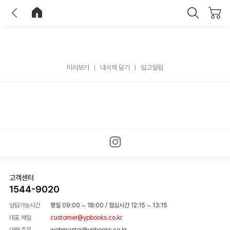
이전
홈으로 이동
닫기
미리보기
내서재 담기
입고알림
고객센터
1544-9020
상담가능시간
평일 09:00 ~ 18:00
/
점심시간 12:15 ~ 13:15
대표 메일
customer@ypbooks.co.kr
대량 주문
webmaster@ypbooks.co.kr