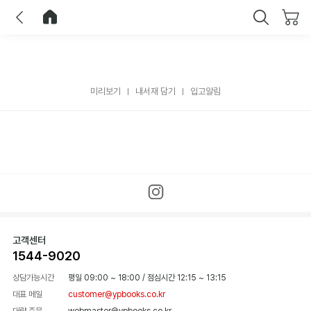
이전
홈으로 이동
닫기
미리보기
내서재 담기
입고알림
고객센터
1544-9020
상담가능시간
평일 09:00 ~ 18:00
/
점심시간 12:15 ~ 13:15
대표 메일
customer@ypbooks.co.kr
대량 주문
webmaster@ypbooks.co.kr