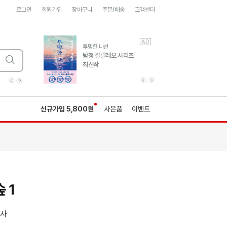
로그인
회원가입
장바구니
주문/배송
고객센터
AD
AD
유럽 도시 기행3
투명한 나선
풍성한 서사와 인문학적
탐정 갈릴레오 시리즈
통찰!
최신작
광고
광고
광고
광고
광고
히가시노게이고 추모
수족관
세네카의 처방전
독하게 돈 공부
성해나 기담집
이전 슬라이드 보기
다음 슬라이드 보기
이전
다음
신규가입 5,800원
사은품
이벤트
 1
화사