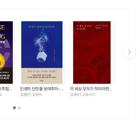
다음 슬라이드 보기
째 추첨의
인생의 단맛을 보여주마-김
이 세상 모두가 적이라면
우리는 여름
즈5)
영민 소설집
(교유서가 시집9)
오
김영민 | 김영사
김개미 | 교유서가
에밀리 헨리 |