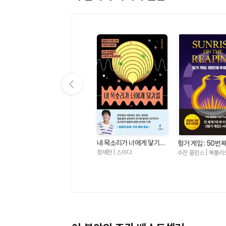
이전 슬라이드 보기
내 목소리가 너에게 닿기를
 편
여름 편집 후기
헝거 게임 : 50번
- 달콤한 미성 너머 차갑게
날(헝거 게임 시리
정재헌 | 스미다
에밀리 헨리 | 윌북
수잔 콜린스 | 북폴리
버텨온 성우 정재헌의 다정
한 노력 이야기