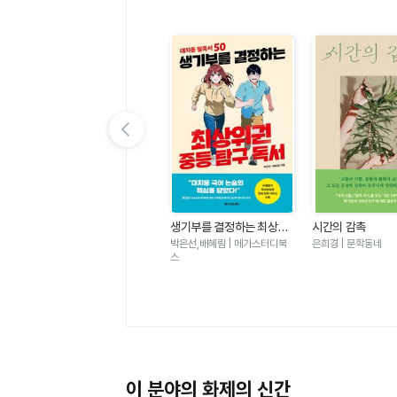
이전 슬라이드 보기
가
우리는 가장 밝은 밤에 헤어
생기부를 결정하는 최상위
시간의 감촉
졌다-도스토옙스키 단편 백
권 중등 탐구 독서 - 대치동
표도르 도스토옙스키 | 윌마
박은선,배혜림 | 메가스터디북
은희경 | 문학동네
야
필독서 50
스
이 분야의 화제의 신간