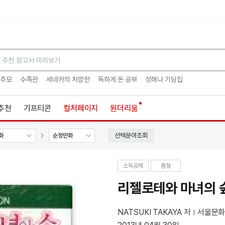
검색
 추모
수족관
세네카의 처방전
독하게 돈 공부
성해나 기담집
추천
기프티콘
컬처페이지
원더리움
선택분야조회
화
순정만화
소득공제
품절
리젤로테와 마녀의 숲
NATSUKI TAKAYA 저
서울문