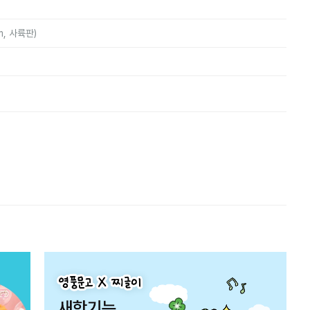
m, 사륙판)