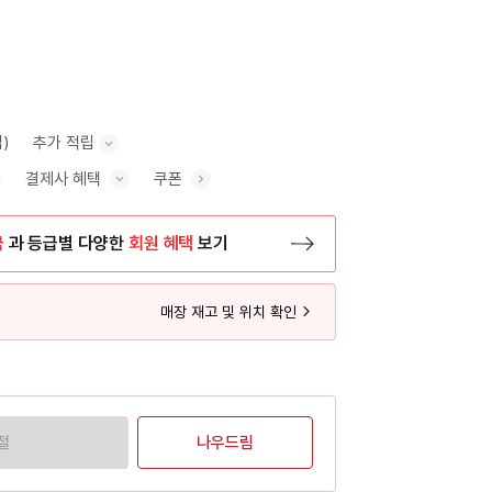
)
추가 적립
결제사 혜택
쿠폰
추가 적립 안내 표시/숨기기
혜택 표시/숨기기
금
과 등급별 다양한
회원 혜택
보기
등록 페이지로 이동
매장 재고 및 위치 확인
절
나우드림