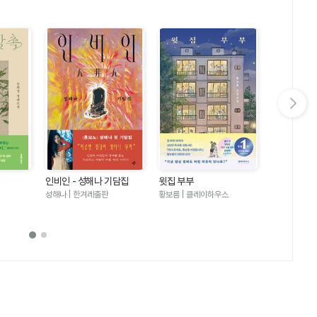
다음 슬라이드 보기
인비인 - 성해나 기담집
윗집 부부
달러구트 꿈 
러구트와 양
성해나 | 한겨레출판
황보름 | 클레이하우스
이미예 | 팩
기