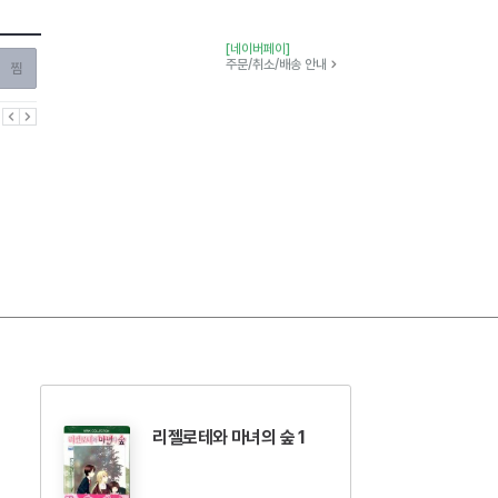
[네이버페이]
찜하기
주문/취소/배송 안내
이전
다음
리젤로테와 마녀의 숲 1