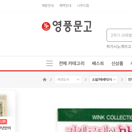
매장안내
혜택안내
나우드림
세네카의 처방전
독하게 돈 공부
성해나 기담집
히가시노게이고
전체 카테고리
베스트
신상품
국내도서
소설/에세이/시
만
메인으로 이동
AD
광고
LLER
 7년만의