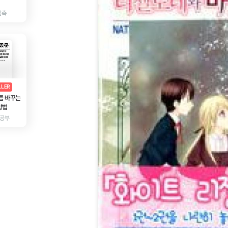
감촉
AD
광고
LLER
를 바꾸는
방법
 공부