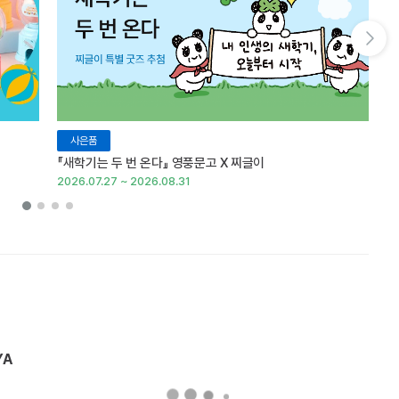
다음 슬라이드 보기
사은품
『새학기는 두 번 온다』 영풍문고 X 찌글이
이
2026.07.27 ~ 2026.08.31
20
YA