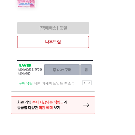
[택배배송] 품절
나우드림
NAVER
네이버페이
찜하기
네이버
구매하기
ID로
간편구매
이전
다음
구매적립
네이버페이포인트 최소 5.5% 적립
네이버페이
회원 가입
즉시 지급되는 적립금
과
등급별 다양한
회원 혜택
보기
등록 페이지로 이동