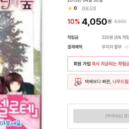
2013년 04월 30일
0
리뷰 0개
4,050
10%
원
4,500
225원
(5% 적립
적립금
무이자 할부
결제혜택
혜택 표시/숨기기
회원 가입
즉시 지급되는 적립
택배보다 빠른,
나우드림
[택배배송] 품