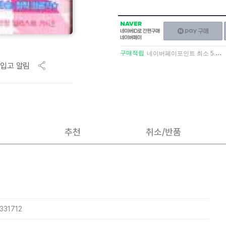
NAVER
네이버페이
네이버
구매하기
ID로
간편구매
구매적립
네이버페이포인트 최소 5.5% 적립
네이버페이
입고 알림
추천
취소/반품
331712