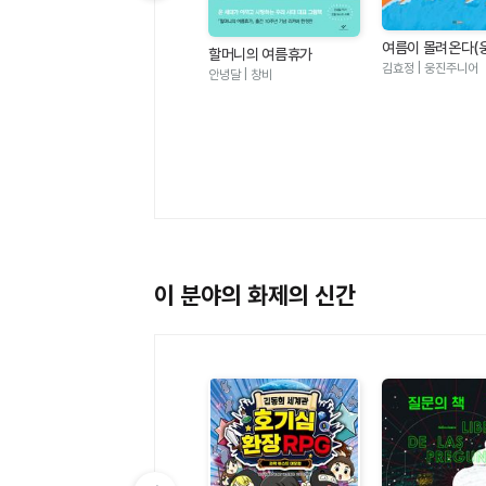
이전 슬라이드 보기
여름이 몰려온다(
할머니의 여름휴가
그림책 123)
김효정 | 웅진주니어
안녕달 | 창비
멜로우TV 팀나빠 1 - 나사
빠진 친구들 (판타지 어드
멜로우TV(원작), 안경순 | 학산
벤처 코믹북)
키즈
이 분야의 화제의 신간