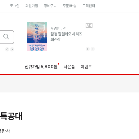
로그인
회원가입
장바구니
주문/배송
고객센터
AD
AD
유럽 도시 기행3
투명한 나선
풍성한 서사와 인문학적
탐정 갈릴레오 시리즈
통찰!
최신작
광고
광고
광고
광고
광고
히가시노게이고 추모
수족관
세네카의 처방전
독하게 돈 공부
성해나 기담집
이전 슬라이드 보기
다음 슬라이드 보기
이전
다음
신규가입 5,800원
사은품
이벤트
특공대
출판사