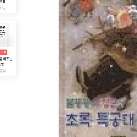
다!
바늘
AD
광고
LLER
를 바꾸는
방법
 공부