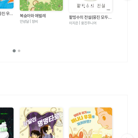
다음 슬라이드 보기
웅진 우리
복숭아와 애벌레
팥빙수의 전설(웅진 모두의
안녕달 | 창비
그림책 21)
이지은 | 웅진주니어
수박 수영장
안녕달 | 창비