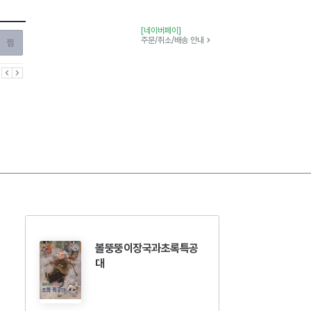
[네이버페이]
찜하기
주문/취소/배송 안내
이전
다음
볼뚱뚱이장국과초록특공
대