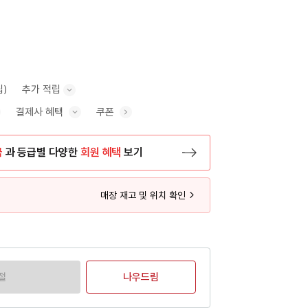
립)
추가 적립
결제사 혜택
쿠폰
추가 적립 안내 표시/숨기기
혜택 표시/숨기기
금
과 등급별 다양한
회원 혜택
보기
등록 페이지로 이동
매장 재고 및 위치 확인
절
나우드림