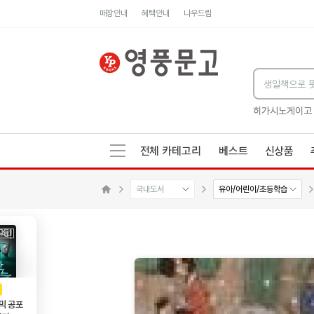
매장안내
혜택안내
나우드림
세네카의 처방전
독하게 돈 공부
성해나 기담집
히가시노게이고
전체 카테고리
베스트
신상품
국내도서
유아/어린이/초등학습
메인으로 이동
AD
광고
믹 공포