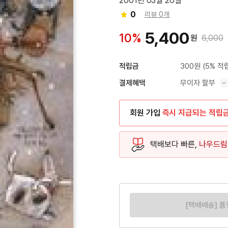
2001년 03월 20일
0
리뷰 0개
5,400
10%
원
6,000
300원
(5% 적
적립금
무이자 할부
결제혜택
혜택 표시/숨기기
회원 가입
즉시 지급되는 적립
택배보다 빠른,
나우드림
[택배배송] 품