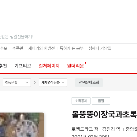
검색
 추모
수족관
세네카의 처방전
독하게 돈 공부
성해나 기담집
추천
기프티콘
컬처페이지
원더리움
선택분야조회
아동문학
세계명작동화
소득공제
품절
볼뚱뚱이장국과초록
로맹드라크 저
김진경 역
중앙