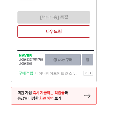
[택배배송] 품절
나우드림
NAVER
네이버페이
찜하기
네이버
구매하기
ID로
간편구매
이전
다음
구매적립
네이버페이포인트 최소 5.5% 적립
네이버페이
회원 가입
즉시 지급되는 적립금
과
등급별 다양한
회원 혜택
보기
등록 페이지로 이동