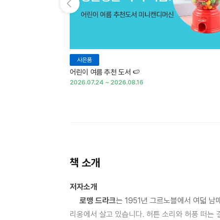
이전 슬라이드 보기
사은품
어린이 여름 추천 도서 🍉
2026.07.24 ~ 2026.08.16
책 소개
저자소개
로맹 드라크
는 1951년 그르노블에서 여덟 
리옹에서 살고 있습니다. 허튼 소리와 허풍 떠는 