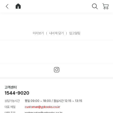
이전
홈으로 이동
닫기
미리보기
내서재 담기
입고알림
고객센터
1544-9020
상담가능시간
평일 09:00 ~ 18:00
/
점심시간 12:15 ~ 13:15
대표 메일
customer@ypbooks.co.kr
대량 주문
webmaster@ypbooks.co.kr