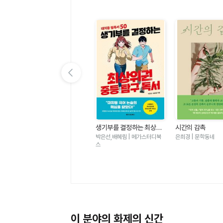
이전 슬라이드 보기
가
우리는 가장 밝은 밤에 헤어
생기부를 결정하는 최상위
시간의 감촉
졌다-도스토옙스키 단편 백
권 중등 탐구 독서 - 대치동
표도르 도스토옙스키 | 윌마
박은선,배혜림 | 메가스터디북
은희경 | 문학동네
야
필독서 50
스
이 분야의 화제의 신간