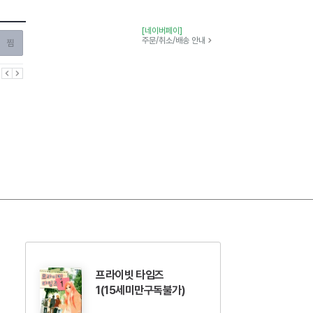
[네이버페이]
찜하기
주문/취소/배송 안내
이전
다음
프라이빗 타임즈
1(15세미만구독불가)