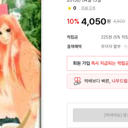
2013년 04월 15일
0
리뷰 0개
4,050
10%
원
4,500
225원
(5% 적립
적립금
무이자 할부
결제혜택
혜택 표시/숨기기
회원 가입
즉시 지급되는 적립
택배보다 빠른,
나우드림
[택배배송] 품