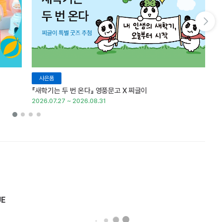
다음 슬라이드 보기
사은품
『새학기는 두 번 온다』 영풍문고 X 찌글이
이
2026.07.27 ~ 2026.08.31
20
UE