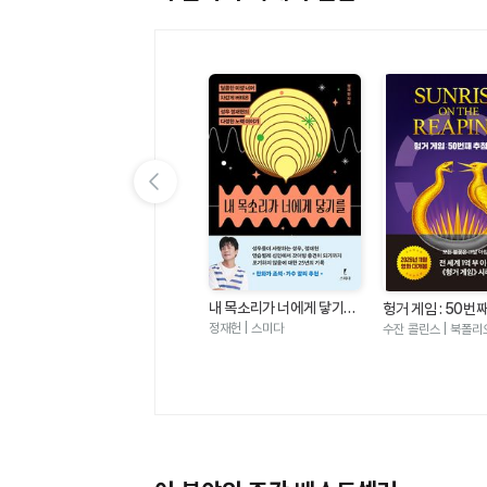
이전 슬라이드 보기
내 목소리가 너에게 닿기를
 편
여름 편집 후기
헝거 게임 : 50번
- 달콤한 미성 너머 차갑게
날(헝거 게임 시리
정재헌 | 스미다
에밀리 헨리 | 윌북
수잔 콜린스 | 북폴리
버텨온 성우 정재헌의 다정
한 노력 이야기