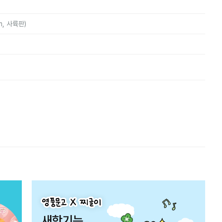
m, 사륙판)