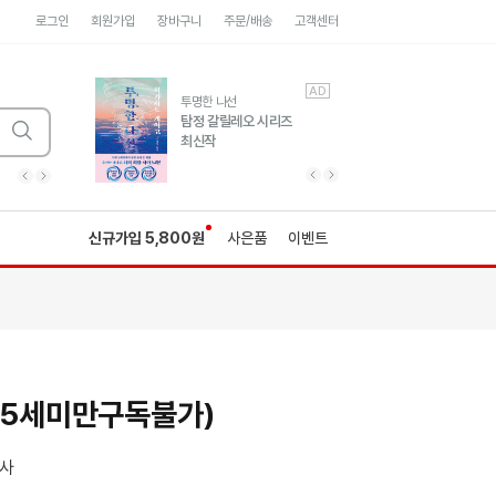
로그인
회원가입
장바구니
주문/배송
고객센터
AD
AD
유럽 도시 기행3
투명한 나선
풍성한 서사와 인문학적
탐정 갈릴레오 시리즈
통찰!
최신작
광고
광고
광고
광고
광고
히가시노게이고 추모
수족관
세네카의 처방전
독하게 돈 공부
성해나 기담집
이전 슬라이드 보기
다음 슬라이드 보기
이전
다음
신규가입 5,800원
사은품
이벤트
15세미만구독불가)
사