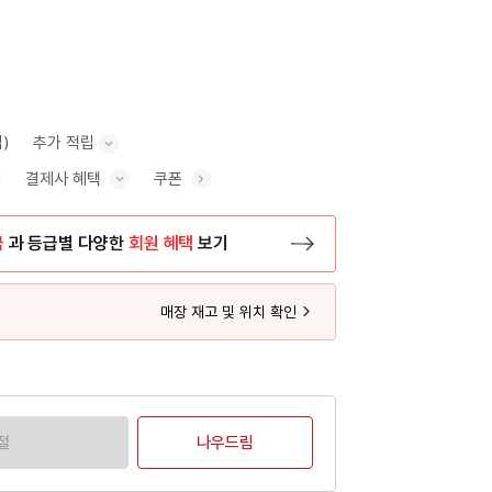
)
추가 적립
결제사 혜택
쿠폰
추가 적립 안내 표시/숨기기
혜택 표시/숨기기
금
과 등급별 다양한
회원 혜택
보기
등록 페이지로 이동
매장 재고 및 위치 확인
절
나우드림