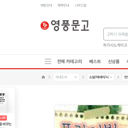
매장안내
혜택안내
나우드림
세네카의 처방전
독하게 돈 공부
성해나 기담집
히가시노게이고
전체 카테고리
베스트
신상품
국내도서
소설/에세이/시
만
메인으로 이동
AD
광고
LLER
를 바꾸는