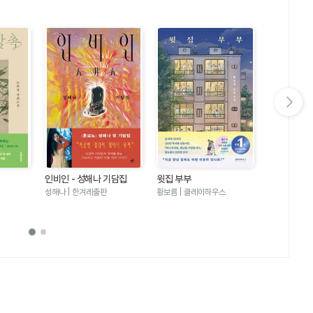
다음 슬라이드 보기
인비인 - 성해나 기담집
윗집 부부
달러구트 꿈 
러구트와 양
성해나 | 한겨레출판
황보름 | 클레이하우스
이미예 | 팩
기