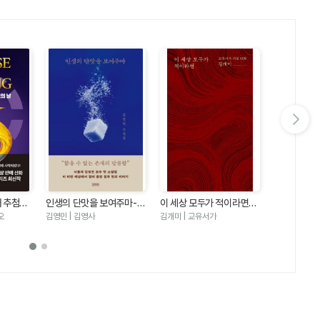
다음 슬라이드 보기
째 추첨의
인생의 단맛을 보여주마-김
이 세상 모두가 적이라면
우리는 여름
즈5)
영민 소설집
(교유서가 시집9)
오
김영민 | 김영사
김개미 | 교유서가
에밀리 헨리 |