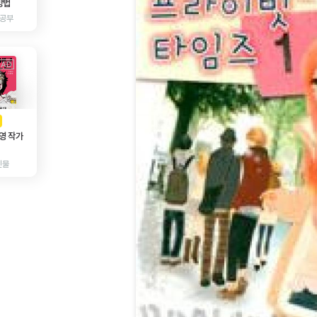
방법
 공부
AD
광고
영 작가
인물