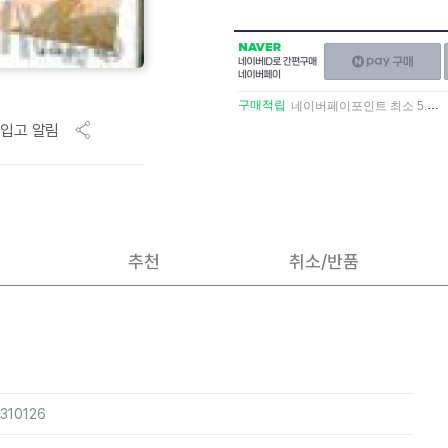
NAVER
네이버페이
네이버
구매하기
ID로
간편구매
구매적립
네이버페이포인트 최소 5.5% 적립
네이버페이
입고 알림
추천
취소/반품
8310126