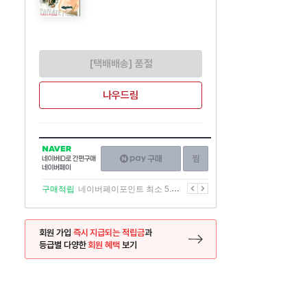
[택배배송] 품절
나우드림
NAVER
네이버페이
찜하기
네이버
구매하기
ID로
간편구매
이전
다음
구매적립
네이버페이포인트 최소 5.5% 적립
네이버페이
회원 가입
즉시 지급되는 적립금
과
등급별 다양한
회원 혜택
보기
등록 페이지로 이동