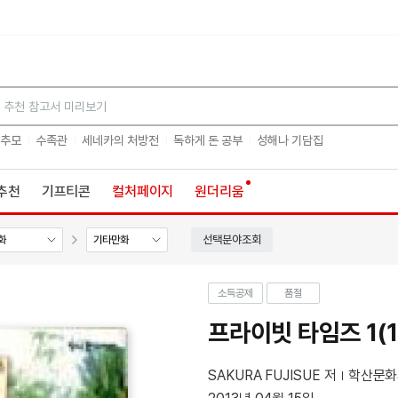
검색
 추모
수족관
세네카의 처방전
독하게 돈 공부
성해나 기담집
추천
기프티콘
컬처페이지
원더리움
선택분야조회
화
기타만화
소득공제
품절
프라이빗 타임즈 1(
SAKURA FUJISUE 저
학산문화