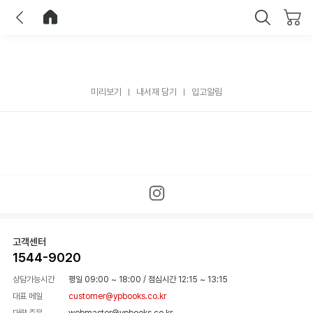
이전
홈으로 이동
닫기
미리보기
내서재 담기
입고알림
고객센터
1544-9020
상담가능시간
평일 09:00 ~ 18:00
/
점심시간 12:15 ~ 13:15
대표 메일
customer@ypbooks.co.kr
대량 주문
webmaster@ypbooks.co.kr