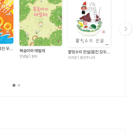
다음 슬라이드 보기
웅진 우리
복숭아와 애벌레
팥빙수의 전설(웅진 모두의
안녕달 | 창비
그림책 21)
이지은 | 웅진주니어
수박 수영장
안녕달 | 창비