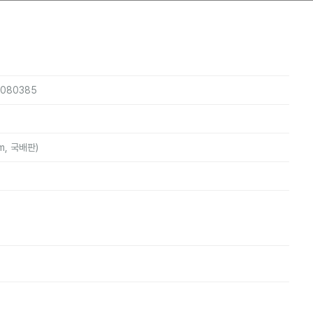
4080385
m, 국배판)