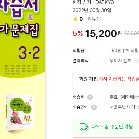
편집부 저
DAEKYO
2022년 06월 30일
0
리뷰 0개
15,200
5%
원
16,00
160원
(1% 적립
적립금
무이자 할부
결제혜택
혜택 표시/숨기기
회원 가입
즉시 지급되는 적립
무료
(해외배송의
배송비
서울특별시 강남
배송안내
안내 열기
안내 열기
나우드림 주문만 가능