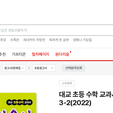
검색
 추모
수족관
세네카의 처방전
독하게 돈 공부
성해나 기담집
추천
기프티콘
컬처페이지
원더리움
선택분야조회
참고서/문제집
초등참고서
소득공제
대교 초등 수학 교과
3-2(2022)