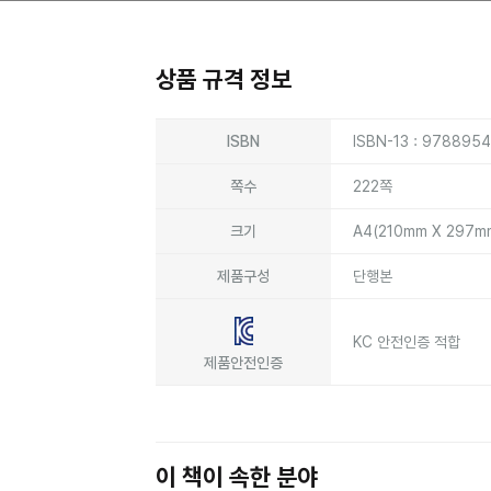
상품 규격 정보
상품상세정보
ISBN
ISBN-13 : 978895
쪽수
222쪽
크기
A4(210mm X 297m
제품구성
단행본
KC 안전인증 적합
제품안전인증
이 책이 속한 분야