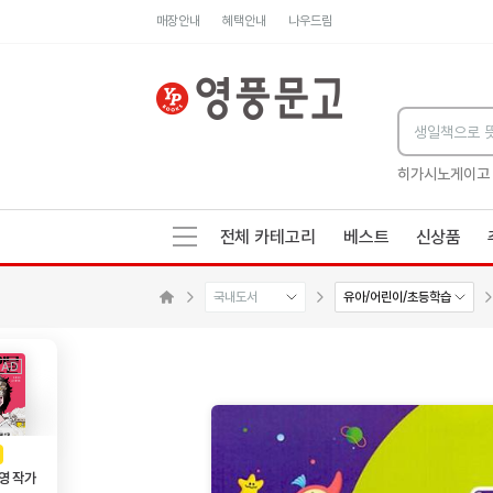
매장안내
혜택안내
나우드림
세네카의 처방전
독하게 돈 공부
성해나 기담집
히가시노게이고
전체 카테고리
베스트
신상품
국내도서
유아/어린이/초등학습
수량감소
수량증가
메인으로 이동
AD
광고
영 작가