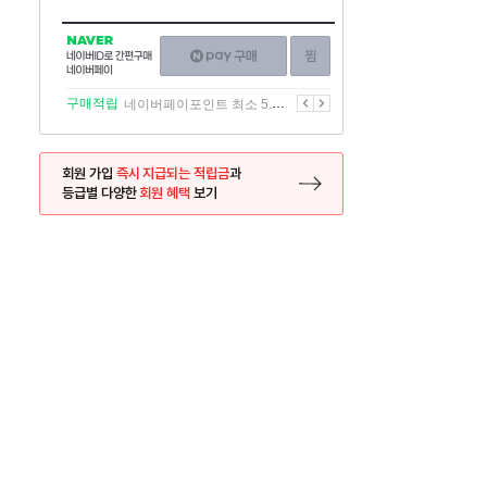
NAVER
네이버페이
찜하기
네이버
구매하기
ID로
간편구매
이전
다음
구매적립
네이버페이포인트 최소 5.5% 적립
네이버페이
회원 가입
즉시 지급되는 적립금
과
등급별 다양한
회원 혜택
보기
등록 페이지로 이동
사은품
사은품
새학기는 두 번 온다』 영풍문고 X 찌글이
이달의 리뷰왕
26.07.27 ~ 2026.08.31
2026.01.01 ~ 2