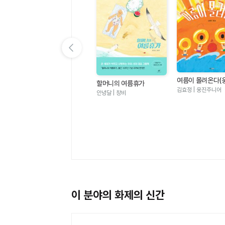
이전 슬라이드 보기
여름이 몰려온다(
할머니의 여름휴가
그림책 123)
김효정 | 웅진주니어
안녕달 | 창비
멜로우TV 팀나빠 1 - 나사
빠진 친구들 (판타지 어드
멜로우TV(원작), 안경순 | 학산
벤처 코믹북)
키즈
이 분야의 화제의 신간