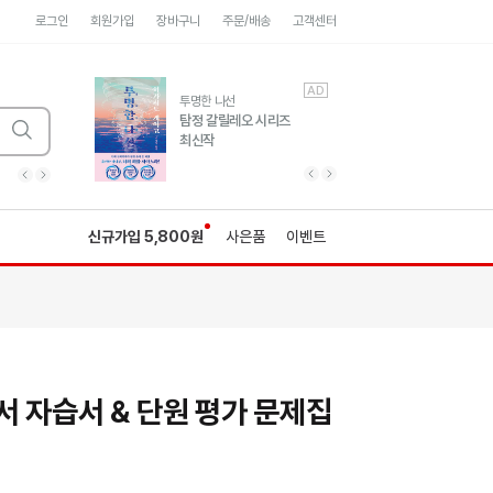
로그인
회원가입
장바구니
주문/배송
고객센터
AD
AD
유럽 도시 기행3
투명한 나선
풍성한 서사와 인문학적
탐정 갈릴레오 시리즈
통찰!
최신작
광고
광고
광고
광고
광고
히가시노게이고 추모
수족관
세네카의 처방전
독하게 돈 공부
성해나 기담집
이전 슬라이드 보기
다음 슬라이드 보기
이전
다음
신규가입 5,800원
사은품
이벤트
서 자습서 & 단원 평가 문제집