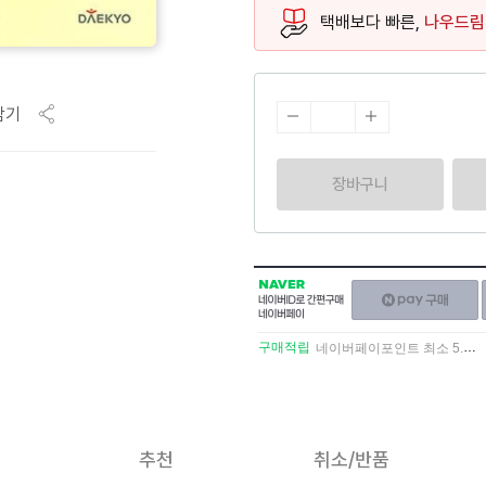
택배보다 빠른,
나우드림
담기
장바구니
NAVER
네이버페이
네이버
구매하기
ID로
간편구매
구매적립
네이버페이포인트 최소 5.5% 적립
네이버페이
추천
취소/반품