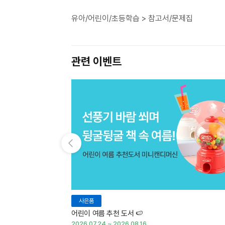
유아/어린이/초등학습 > 참고서/문제집
관련 이벤트
이전 슬라이드 보기
사은품
어린이 여름 추천 도서 🍉
2026.07.24 ~ 2026.08.16