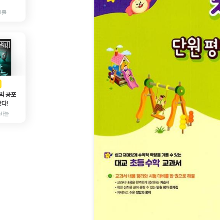
인물
AD
광고
믹 공포
다!
바늘