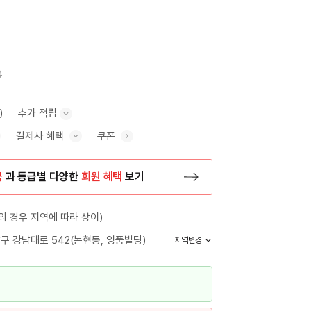
0
)
추가 적립
결제사 혜택
쿠폰
추가 적립 안내 표시/숨기기
혜택 표시/숨기기
금
과 등급별 다양한
회원 혜택
보기
등록 페이지로 이동
 경우 지역에 따라 상이)
구 강남대로 542(논현동, 영풍빌딩)
지역변경