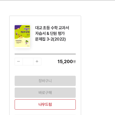
대교 초등 수학 교과서
수량감소
수량증가
자습서 & 단원 평가
문제집 3-2(2022)
15,200
원
장바구니
바로구매
나우드림