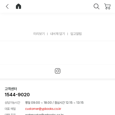
이전
홈으로 이동
닫기
미리보기
내서재 담기
입고알림
고객센터
1544-9020
상담가능시간
평일 09:00 ~ 18:00
/
점심시간 12:15 ~ 13:15
대표 메일
customer@ypbooks.co.kr
대량 주문
webmaster@ypbooks.co.kr