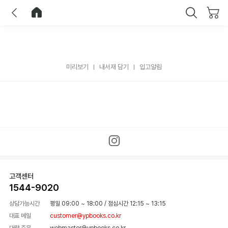
이전
홈으로 이동
닫기
미리보기
내서재 담기
입고알림
고객센터
1544-9020
상담가능시간
평일 09:00 ~ 18:00
/
점심시간 12:15 ~ 13:15
대표 메일
customer@ypbooks.co.kr
대량 주문
webmaster@ypbooks.co.kr