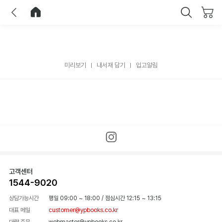
이전
홈으로 이동
닫기
미리보기
내서재 담기
입고알림
고객센터
1544-9020
상담가능시간
평일 09:00 ~ 18:00
/
점심시간 12:15 ~ 13:15
대표 메일
customer@ypbooks.co.kr
대량 주문
webmaster@ypbooks.co.kr